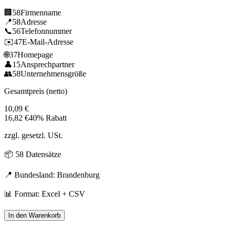
🏢
58
Firmenname
📍
58
Adresse
📞
56
Telefonnummer
✉️
47
E-Mail-Adresse
🌐
37
Homepage
👤
15
Ansprechpartner
👥
58
Unternehmensgröße
Gesamtpreis (netto)
10,09
€
16,82
€
40% Rabatt
zzgl. gesetzl. USt.
📦
58
Datensätze
📍 Bundesland:
Brandenburg
📊 Format: Excel + CSV
In den Warenkorb