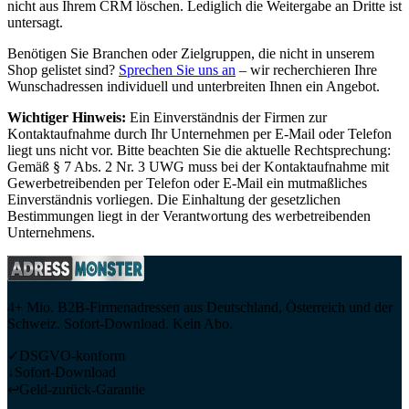
nicht aus Ihrem CRM löschen. Lediglich die Weitergabe an Dritte ist
untersagt.
Benötigen Sie Branchen oder Zielgruppen, die nicht in unserem
Shop gelistet sind?
Sprechen Sie uns an
– wir recherchieren Ihre
Wunschadressen individuell und unterbreiten Ihnen ein Angebot.
Wichtiger Hinweis:
Ein Einverständnis der Firmen zur
Kontaktaufnahme durch Ihr Unternehmen per E-Mail oder Telefon
liegt uns nicht vor. Bitte beachten Sie die aktuelle Rechtsprechung:
Gemäß § 7 Abs. 2 Nr. 3 UWG muss bei der Kontaktaufnahme mit
Gewerbetreibenden per Telefon oder E-Mail ein mutmaßliches
Einverständnis vorliegen. Die Einhaltung der gesetzlichen
Bestimmungen liegt in der Verantwortung des werbetreibenden
Unternehmens.
4+ Mio. B2B-Firmenadressen aus Deutschland, Österreich und der
Schweiz. Sofort-Download. Kein Abo.
✓
DSGVO-konform
↓
Sofort-Download
↩
Geld-zurück-Garantie