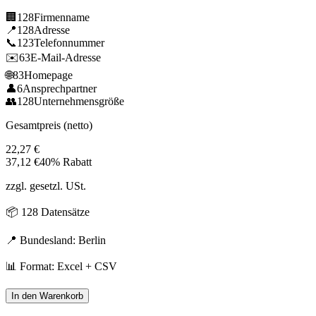
🏢
128
Firmenname
📍
128
Adresse
📞
123
Telefonnummer
✉️
63
E-Mail-Adresse
🌐
83
Homepage
👤
6
Ansprechpartner
👥
128
Unternehmensgröße
Gesamtpreis (netto)
22,27
€
37,12
€
40% Rabatt
zzgl. gesetzl. USt.
📦
128
Datensätze
📍 Bundesland:
Berlin
📊 Format: Excel + CSV
In den Warenkorb