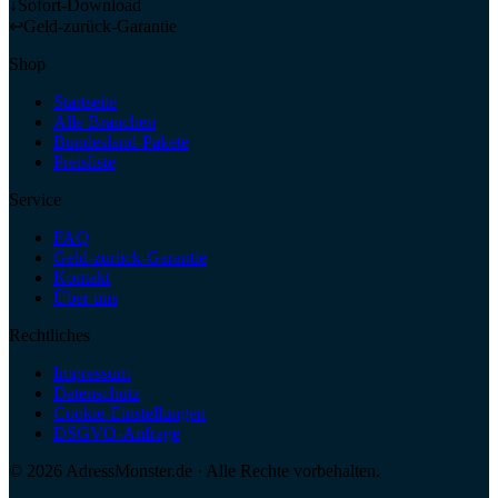
↓
Sofort-Download
↩
Geld-zurück-Garantie
Shop
Startseite
Alle Branchen
Bundesland-Pakete
Preisliste
Service
FAQ
Geld-zurück-Garantie
Kontakt
Über uns
Rechtliches
Impressum
Datenschutz
Cookie-Einstellungen
DSGVO-Anfrage
©
2026
AdressMonster.de · Alle Rechte vorbehalten.