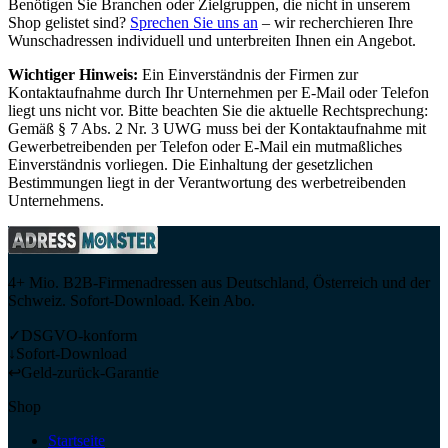
Benötigen Sie Branchen oder Zielgruppen, die nicht in unserem
Shop gelistet sind?
Sprechen Sie uns an
– wir recherchieren Ihre
Wunschadressen individuell und unterbreiten Ihnen ein Angebot.
Wichtiger Hinweis:
Ein Einverständnis der Firmen zur
Kontaktaufnahme durch Ihr Unternehmen per E-Mail oder Telefon
liegt uns nicht vor. Bitte beachten Sie die aktuelle Rechtsprechung:
Gemäß § 7 Abs. 2 Nr. 3 UWG muss bei der Kontaktaufnahme mit
Gewerbetreibenden per Telefon oder E-Mail ein mutmaßliches
Einverständnis vorliegen. Die Einhaltung der gesetzlichen
Bestimmungen liegt in der Verantwortung des werbetreibenden
Unternehmens.
4+ Mio. B2B-Firmenadressen aus Deutschland, Österreich und der
Schweiz. Sofort-Download. Kein Abo.
✓
DSGVO-konform
↓
Sofort-Download
↩
Geld-zurück-Garantie
Shop
Startseite