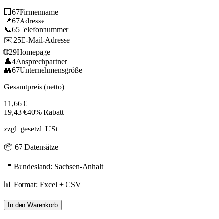
🏢
67
Firmenname
📍
67
Adresse
📞
65
Telefonnummer
✉️
25
E-Mail-Adresse
🌐
29
Homepage
👤
4
Ansprechpartner
👥
67
Unternehmensgröße
Gesamtpreis (netto)
11,66
€
19,43
€
40% Rabatt
zzgl. gesetzl. USt.
📦
67
Datensätze
📍 Bundesland:
Sachsen-Anhalt
📊 Format: Excel + CSV
In den Warenkorb