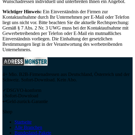
Wunschadressen individuell und unterbreiten Ihnen ein Angebot.
Wichtiger Hinweis:
Ein Einverständnis der Firmen zur
Kontaktaufnahme durch Ihr Unternehmen per E-Mail oder Telefon
liegt uns nicht vor. Bitte beachten Sie die aktuelle Rechtsprechung:
Gemäß § 7 Abs. 2 Nr. 3 UWG muss bei der Kontaktaufnahme mit
Gewerbetreibenden per Telefon oder E-Mail ein mutmaßliches
Einverständnis vorliegen. Die Einhaltung der gesetzlichen
Bestimmungen liegt in der Verantwortung des werbetreibenden
Unternehmens.
4+ Mio. B2B-Firmenadressen aus Deutschland, Österreich und der
Schweiz. Sofort-Download. Kein Abo.
✓
DSGVO-konform
↓
Sofort-Download
↩
Geld-zurück-Garantie
Shop
Startseite
Alle Branchen
Bundesland-Pakete