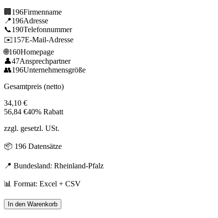
🏢
196
Firmenname
📍
196
Adresse
📞
190
Telefonnummer
✉️
157
E-Mail-Adresse
🌐
160
Homepage
👤
47
Ansprechpartner
👥
196
Unternehmensgröße
Gesamtpreis (netto)
34,10
€
56,84
€
40% Rabatt
zzgl. gesetzl. USt.
📦
196
Datensätze
📍 Bundesland:
Rheinland-Pfalz
📊 Format: Excel + CSV
In den Warenkorb