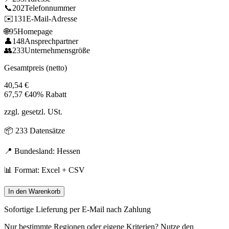
📞
202
Telefonnummer
✉️
131
E-Mail-Adresse
🌐
95
Homepage
👤
148
Ansprechpartner
👥
233
Unternehmensgröße
Gesamtpreis (netto)
40,54
€
67,57
€
40% Rabatt
zzgl. gesetzl. USt.
📦
233
Datensätze
📍 Bundesland:
Hessen
📊 Format: Excel + CSV
In den Warenkorb
Sofortige Lieferung per E-Mail nach Zahlung
Nur bestimmte Regionen oder eigene Kriterien? Nutze den