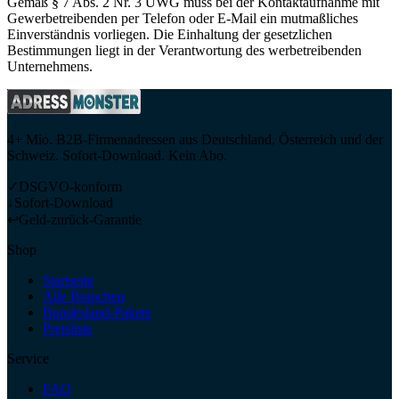
Gemäß § 7 Abs. 2 Nr. 3 UWG muss bei der Kontaktaufnahme mit
Gewerbetreibenden per Telefon oder E-Mail ein mutmaßliches
Einverständnis vorliegen. Die Einhaltung der gesetzlichen
Bestimmungen liegt in der Verantwortung des werbetreibenden
Unternehmens.
4+ Mio. B2B-Firmenadressen aus Deutschland, Österreich und der
Schweiz. Sofort-Download. Kein Abo.
✓
DSGVO-konform
↓
Sofort-Download
↩
Geld-zurück-Garantie
Shop
Startseite
Alle Branchen
Bundesland-Pakete
Preisliste
Service
FAQ