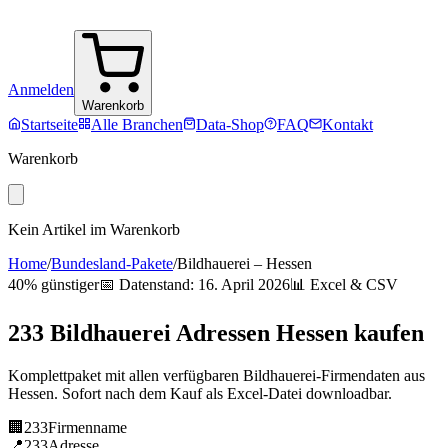
Anmelden
Warenkorb
Startseite
Alle Branchen
Data-Shop
FAQ
Kontakt
Warenkorb
Kein Artikel im Warenkorb
Home
/
Bundesland-Pakete
/
Bildhauerei
–
Hessen
40% günstiger
📅 Datenstand:
16. April 2026
📊 Excel & CSV
233
Bildhauerei
Adressen
Hessen
kaufen
Komplettpaket mit allen verfügbaren
Bildhauerei
-Firmendaten aus
Hessen
. Sofort nach dem Kauf als Excel-Datei downloadbar.
🏢
233
Firmenname
📍
233
Adresse