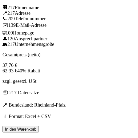
🏢
217
Firmenname
📍
217
Adresse
📞
209
Telefonnummer
✉️
139
E-Mail-Adresse
🌐
109
Homepage
👤
120
Ansprechpartner
👥
217
Unternehmensgröße
Gesamtpreis (netto)
37,76
€
62,93
€
40% Rabatt
zzgl. gesetzl. USt.
📦
217
Datensätze
📍 Bundesland:
Rheinland-Pfalz
📊 Format: Excel + CSV
In den Warenkorb