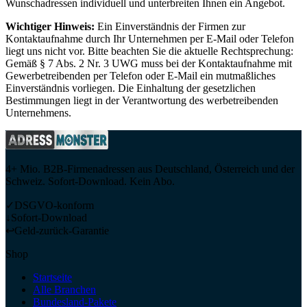
Wunschadressen individuell und unterbreiten Ihnen ein Angebot.
Wichtiger Hinweis:
Ein Einverständnis der Firmen zur
Kontaktaufnahme durch Ihr Unternehmen per E-Mail oder Telefon
liegt uns nicht vor. Bitte beachten Sie die aktuelle Rechtsprechung:
Gemäß § 7 Abs. 2 Nr. 3 UWG muss bei der Kontaktaufnahme mit
Gewerbetreibenden per Telefon oder E-Mail ein mutmaßliches
Einverständnis vorliegen. Die Einhaltung der gesetzlichen
Bestimmungen liegt in der Verantwortung des werbetreibenden
Unternehmens.
4+ Mio. B2B-Firmenadressen aus Deutschland, Österreich und der
Schweiz. Sofort-Download. Kein Abo.
✓
DSGVO-konform
↓
Sofort-Download
↩
Geld-zurück-Garantie
Shop
Startseite
Alle Branchen
Bundesland-Pakete