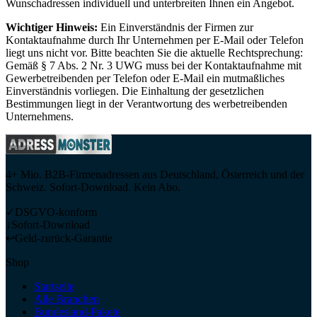
Wunschadressen individuell und unterbreiten Ihnen ein Angebot.
Wichtiger Hinweis:
Ein Einverständnis der Firmen zur
Kontaktaufnahme durch Ihr Unternehmen per E-Mail oder Telefon
liegt uns nicht vor. Bitte beachten Sie die aktuelle Rechtsprechung:
Gemäß § 7 Abs. 2 Nr. 3 UWG muss bei der Kontaktaufnahme mit
Gewerbetreibenden per Telefon oder E-Mail ein mutmaßliches
Einverständnis vorliegen. Die Einhaltung der gesetzlichen
Bestimmungen liegt in der Verantwortung des werbetreibenden
Unternehmens.
4+ Mio. B2B-Firmenadressen aus Deutschland, Österreich und der
Schweiz. Sofort-Download. Kein Abo.
✓
DSGVO-konform
↓
Sofort-Download
↩
Geld-zurück-Garantie
Shop
Startseite
Alle Branchen
Bundesland-Pakete