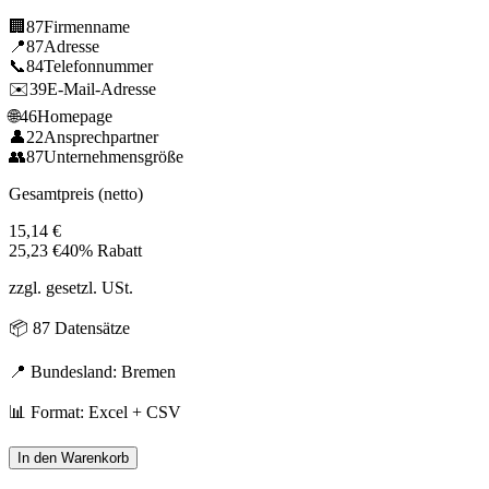
🏢
87
Firmenname
📍
87
Adresse
📞
84
Telefonnummer
✉️
39
E-Mail-Adresse
🌐
46
Homepage
👤
22
Ansprechpartner
👥
87
Unternehmensgröße
Gesamtpreis (netto)
15,14
€
25,23
€
40% Rabatt
zzgl. gesetzl. USt.
📦
87
Datensätze
📍 Bundesland:
Bremen
📊 Format: Excel + CSV
In den Warenkorb