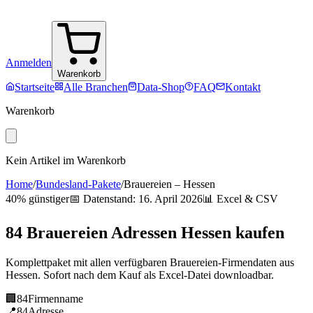
Anmelden
Warenkorb
Startseite
Alle Branchen
Data-Shop
FAQ
Kontakt
Warenkorb
Kein Artikel im Warenkorb
Home
/
Bundesland-Pakete
/
Brauereien
–
Hessen
40% günstiger
📅 Datenstand:
16. April 2026
📊 Excel & CSV
84
Brauereien
Adressen
Hessen
kaufen
Komplettpaket mit allen verfügbaren
Brauereien
-Firmendaten aus
Hessen
. Sofort nach dem Kauf als Excel-Datei downloadbar.
🏢
84
Firmenname
📍
84
Adresse