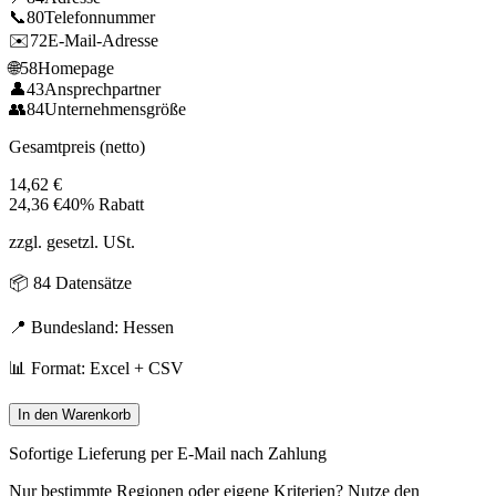
📞
80
Telefonnummer
✉️
72
E-Mail-Adresse
🌐
58
Homepage
👤
43
Ansprechpartner
👥
84
Unternehmensgröße
Gesamtpreis (netto)
14,62
€
24,36
€
40% Rabatt
zzgl. gesetzl. USt.
📦
84
Datensätze
📍 Bundesland:
Hessen
📊 Format: Excel + CSV
In den Warenkorb
Sofortige Lieferung per E-Mail nach Zahlung
Nur bestimmte Regionen oder eigene Kriterien? Nutze den