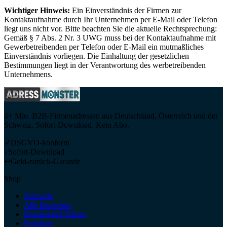
Wichtiger Hinweis:
Ein Einverständnis der Firmen zur
Kontaktaufnahme durch Ihr Unternehmen per E-Mail oder Telefon
liegt uns nicht vor. Bitte beachten Sie die aktuelle Rechtsprechung:
Gemäß § 7 Abs. 2 Nr. 3 UWG muss bei der Kontaktaufnahme mit
Gewerbetreibenden per Telefon oder E-Mail ein mutmaßliches
Einverständnis vorliegen. Die Einhaltung der gesetzlichen
Bestimmungen liegt in der Verantwortung des werbetreibenden
Unternehmens.
4+ Mio. B2B-Firmenadressen aus Deutschland, Österreich und der
Schweiz. Sofort-Download. Kein Abo.
✓
DSGVO-konform
↓
Sofort-Download
↩
Geld-zurück-Garantie
Shop
Startseite
Alle Branchen
Bundesland-Pakete
Preisliste