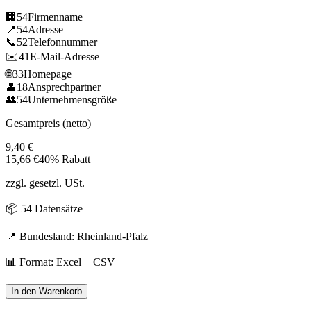
🏢
54
Firmenname
📍
54
Adresse
📞
52
Telefonnummer
✉️
41
E-Mail-Adresse
🌐
33
Homepage
👤
18
Ansprechpartner
👥
54
Unternehmensgröße
Gesamtpreis (netto)
9,40
€
15,66
€
40% Rabatt
zzgl. gesetzl. USt.
📦
54
Datensätze
📍 Bundesland:
Rheinland-Pfalz
📊 Format: Excel + CSV
In den Warenkorb