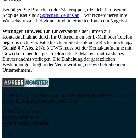
Benötigen Sie Branchen oder Zielgruppen, die nicht in unserem
Shop gelistet sind?
Sprechen Sie uns an
– wir recherchieren Ihre
Wunschadressen individuell und unterbreiten Ihnen ein Angebot.
Wichtiger Hinweis:
Ein Einverständnis der Firmen zur
Kontaktaufnahme durch Ihr Unternehmen per E-Mail oder Telefon
liegt uns nicht vor. Bitte beachten Sie die aktuelle Rechtsprechung:
Gemäß § 7 Abs. 2 Nr. 3 UWG muss bei der Kontaktaufnahme mit
Gewerbetreibenden per Telefon oder E-Mail ein mutmaßliches
Einverständnis vorliegen. Die Einhaltung der gesetzlichen
Bestimmungen liegt in der Verantwortung des werbetreibenden
Unternehmens.
4+ Mio. B2B-Firmenadressen aus Deutschland, Österreich und der
Schweiz. Sofort-Download. Kein Abo.
✓
DSGVO-konform
↓
Sofort-Download
↩
Geld-zurück-Garantie
Shop