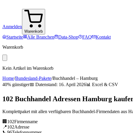
Anmelden
Warenkorb
Startseite
Alle Branchen
Data-Shop
FAQ
Kontakt
Warenkorb
Kein Artikel im Warenkorb
Home
/
Bundesland-Pakete
/
Buchhandel
–
Hamburg
40% günstiger
📅 Datenstand:
16. April 2026
📊 Excel & CSV
102
Buchhandel
Adressen
Hamburg
kaufe
Komplettpaket mit allen verfügbaren
Buchhandel
-Firmendaten aus
H
🏢
102
Firmenname
📍
102
Adresse
📞
96
Telefonnummer