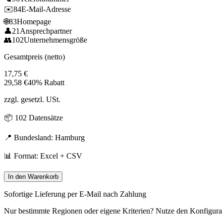
✉️
84
E-Mail-Adresse
🌐
83
Homepage
👤
21
Ansprechpartner
👥
102
Unternehmensgröße
Gesamtpreis (netto)
17,75
€
29,58
€
40% Rabatt
zzgl. gesetzl. USt.
📦
102
Datensätze
📍 Bundesland:
Hamburg
📊 Format: Excel + CSV
In den Warenkorb
Sofortige Lieferung per E-Mail nach Zahlung
Nur bestimmte Regionen oder eigene Kriterien? Nutze den Konfigura