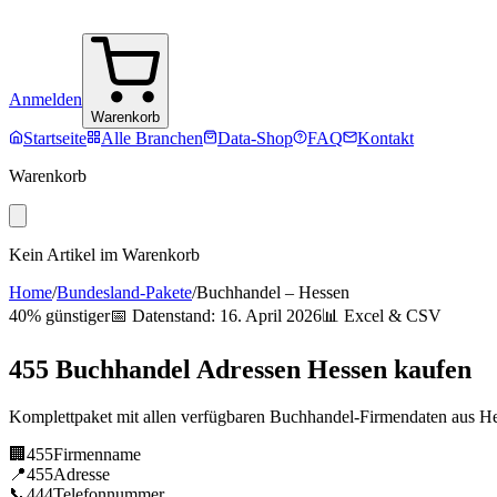
Anmelden
Warenkorb
Startseite
Alle Branchen
Data-Shop
FAQ
Kontakt
Warenkorb
Kein Artikel im Warenkorb
Home
/
Bundesland-Pakete
/
Buchhandel
–
Hessen
40% günstiger
📅 Datenstand:
16. April 2026
📊 Excel & CSV
455
Buchhandel
Adressen
Hessen
kaufen
Komplettpaket mit allen verfügbaren
Buchhandel
-Firmendaten aus
He
🏢
455
Firmenname
📍
455
Adresse
📞
444
Telefonnummer