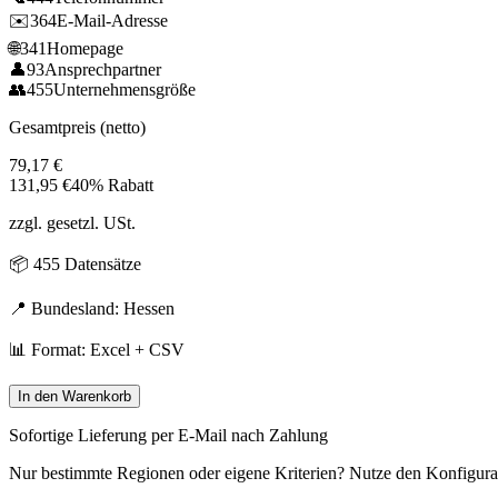
✉️
364
E-Mail-Adresse
🌐
341
Homepage
👤
93
Ansprechpartner
👥
455
Unternehmensgröße
Gesamtpreis (netto)
79,17
€
131,95
€
40% Rabatt
zzgl. gesetzl. USt.
📦
455
Datensätze
📍 Bundesland:
Hessen
📊 Format: Excel + CSV
In den Warenkorb
Sofortige Lieferung per E-Mail nach Zahlung
Nur bestimmte Regionen oder eigene Kriterien? Nutze den Konfigura