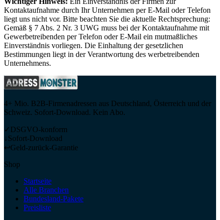
Wichtiger Hinweis:
Ein Einverständnis der Firmen zur
Kontaktaufnahme durch Ihr Unternehmen per E-Mail oder Telefon
liegt uns nicht vor. Bitte beachten Sie die aktuelle Rechtsprechung:
Gemäß § 7 Abs. 2 Nr. 3 UWG muss bei der Kontaktaufnahme mit
Gewerbetreibenden per Telefon oder E-Mail ein mutmaßliches
Einverständnis vorliegen. Die Einhaltung der gesetzlichen
Bestimmungen liegt in der Verantwortung des werbetreibenden
Unternehmens.
4+ Mio. B2B-Firmenadressen aus Deutschland, Österreich und der
Schweiz. Sofort-Download. Kein Abo.
✓
DSGVO-konform
↓
Sofort-Download
↩
Geld-zurück-Garantie
Shop
Startseite
Alle Branchen
Bundesland-Pakete
Preisliste