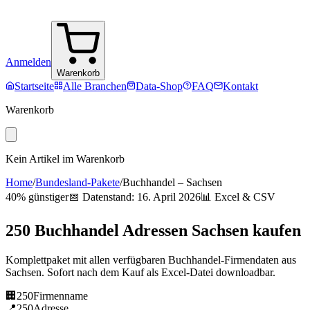
Anmelden
Warenkorb
Startseite
Alle Branchen
Data-Shop
FAQ
Kontakt
Warenkorb
Kein Artikel im Warenkorb
Home
/
Bundesland-Pakete
/
Buchhandel
–
Sachsen
40% günstiger
📅 Datenstand:
16. April 2026
📊 Excel & CSV
250
Buchhandel
Adressen
Sachsen
kaufen
Komplettpaket mit allen verfügbaren
Buchhandel
-Firmendaten aus
Sachsen
. Sofort nach dem Kauf als Excel-Datei downloadbar.
🏢
250
Firmenname
📍
250
Adresse