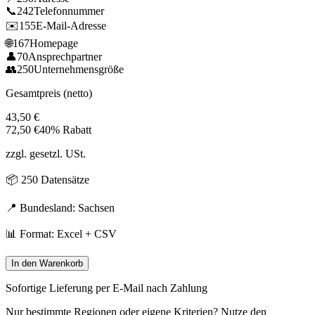
📞
242
Telefonnummer
✉️
155
E-Mail-Adresse
🌐
167
Homepage
👤
70
Ansprechpartner
👥
250
Unternehmensgröße
Gesamtpreis (netto)
43,50
€
72,50
€
40% Rabatt
zzgl. gesetzl. USt.
📦
250
Datensätze
📍 Bundesland:
Sachsen
📊 Format: Excel + CSV
In den Warenkorb
Sofortige Lieferung per E-Mail nach Zahlung
Nur bestimmte Regionen oder eigene Kriterien? Nutze den