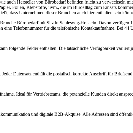
er wie auch Hersteller von Bürobedarf befinden (nicht zu verwechseln mi
 Papier, Folien, Klebstoffe, uvm., die im Büroalltag zum Einsatz komm
ießt, dass Unternehmen dieser Branchen auch hier enthalten sein könn
r Branche
Bürobedarf
mit Sitz in
Schleswig-Holstein
.
Davon verfügen 103
en eine Telefonnummer für die telefonische Kontaktaufnahme.
Bei 44 Un
ann folgende Felder enthalten. Die tatsächliche Verfügbarkeit variier
Jeder Datensatz enthält die postalisch korrekte Anschrift für Briefsen
nahme. Ideal für Vertriebsteams, die potenzielle Kunden direkt anspr
kommunikation und digitale B2B-Akquise. Alle Adressen sind öffent