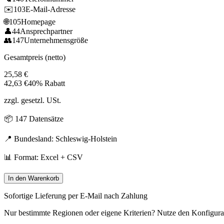
✉️
103
E-Mail-Adresse
🌐
105
Homepage
👤
44
Ansprechpartner
👥
147
Unternehmensgröße
Gesamtpreis (netto)
25,58
€
42,63
€
40% Rabatt
zzgl. gesetzl. USt.
📦
147
Datensätze
📍 Bundesland:
Schleswig-Holstein
📊 Format: Excel + CSV
In den Warenkorb
Sofortige Lieferung per E-Mail nach Zahlung
Nur bestimmte Regionen oder eigene Kriterien? Nutze den Konfigura