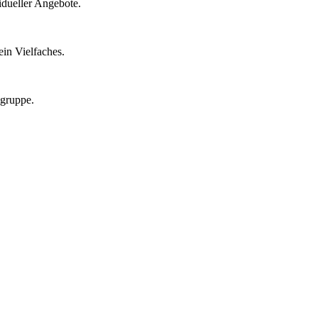
idueller Angebote.
in Vielfaches.
lgruppe.