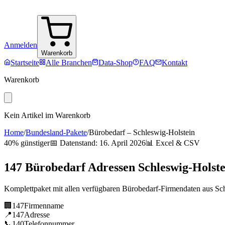
Anmelden
Warenkorb
Startseite
Alle Branchen
Data-Shop
FAQ
Kontakt
Warenkorb
Kein Artikel im Warenkorb
Home
/
Bundesland-Pakete
/
Bürobedarf
–
Schleswig-Holstein
40% günstiger
📅 Datenstand:
16. April 2026
📊 Excel & CSV
147
Bürobedarf
Adressen
Schleswig-Holste
Komplettpaket mit allen verfügbaren
Bürobedarf
-Firmendaten aus
Sc
🏢
147
Firmenname
📍
147
Adresse
📞
140
Telefonnummer