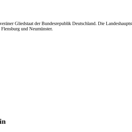
uveräner Gliedstaat der Bundesrepublik Deutschland. Die Landeshauptst
te Flensburg und Neumünster.
in