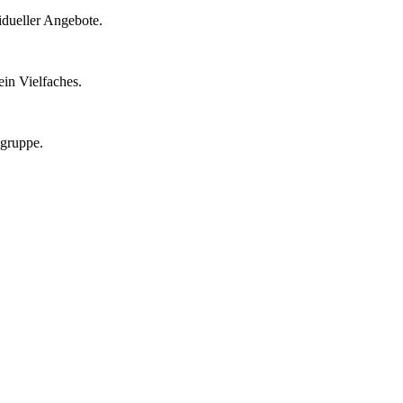
idueller Angebote.
in Vielfaches.
lgruppe.