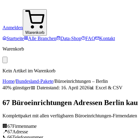
Anmelden
Warenkorb
Startseite
Alle Branchen
Data-Shop
FAQ
Kontakt
Warenkorb
Kein Artikel im Warenkorb
Home
/
Bundesland-Pakete
/
Büroeinrichtungen
–
Berlin
40% günstiger
📅 Datenstand:
16. April 2026
📊 Excel & CSV
67
Büroeinrichtungen
Adressen
Berlin
kau
Komplettpaket mit allen verfügbaren
Büroeinrichtungen
-Firmendaten
🏢
67
Firmenname
📍
67
Adresse
📞
66
Telefonnummer