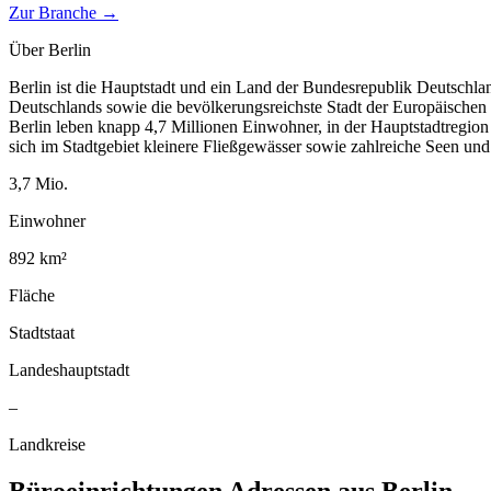
Zur Branche →
Über
Berlin
Berlin ist die Hauptstadt und ein Land der Bundesrepublik Deutschla
Deutschlands sowie die bevölkerungsreichste Stadt der Europäischen
Berlin leben knapp 4,7 Millionen Einwohner, in der Hauptstadtregio
sich im Stadtgebiet kleinere Fließgewässer sowie zahlreiche Seen un
3,7
Mio.
Einwohner
892
km²
Fläche
Stadtstaat
Landeshauptstadt
–
Landkreise
Büroeinrichtungen
Adressen aus
Berlin