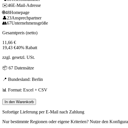
✉️
46
E-Mail-Adresse
🌐
48
Homepage
👤
23
Ansprechpartner
👥
67
Unternehmensgröße
Gesamtpreis (netto)
11,66
€
19,43
€
40% Rabatt
zzgl. gesetzl. USt.
📦
67
Datensätze
📍 Bundesland:
Berlin
📊 Format: Excel + CSV
In den Warenkorb
Sofortige Lieferung per E-Mail nach Zahlung
Nur bestimmte Regionen oder eigene Kriterien? Nutze den Konfigura