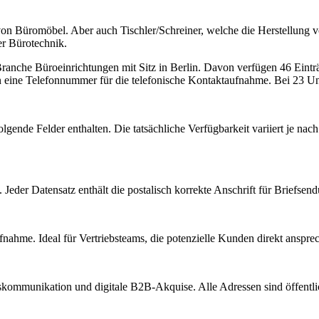
 von Büromöbel. Aber auch Tischler/Schreiner, welche die Herstellung v
er Bürotechnik.
 Branche
Büroeinrichtungen
mit Sitz in
Berlin
.
Davon verfügen 46 Einträg
n eine Telefonnummer für die telefonische Kontaktaufnahme.
Bei 23 Unt
lgende Felder enthalten. Die tatsächliche Verfügbarkeit variiert je n
Jeder Datensatz enthält die postalisch korrekte Anschrift für Briefsen
nahme. Ideal für Vertriebsteams, die potenzielle Kunden direkt anspr
kommunikation und digitale B2B-Akquise. Alle Adressen sind öffent