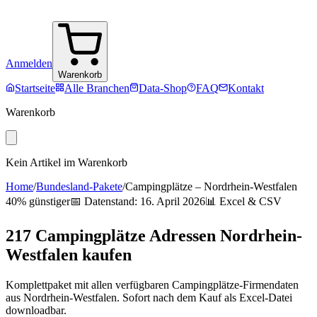
Anmelden
Warenkorb
Startseite
Alle Branchen
Data-Shop
FAQ
Kontakt
Warenkorb
Kein Artikel im Warenkorb
Home
/
Bundesland-Pakete
/
Campingplätze
–
Nordrhein-Westfalen
40% günstiger
📅 Datenstand:
16. April 2026
📊 Excel & CSV
217
Campingplätze
Adressen
Nordrhein-
Westfalen
kaufen
Komplettpaket mit allen verfügbaren
Campingplätze
-Firmendaten
aus
Nordrhein-Westfalen
. Sofort nach dem Kauf als Excel-Datei
downloadbar.