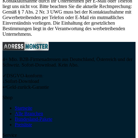
Kontaktaufnahme durch Ihr Unternehmen per E-Mail oder Telefon
liegt uns nicht vor. Bitte beachten Sie die aktuelle Rechtsprechung:
Gemäß § 7 Abs. 2 Nr. 3 UWG muss bei der Kontaktaufnahme mit
Gewerbetreibenden per Telefon oder E-Mail ein mutmaßliches
Einverständnis vorliegen. Die Einhaltung der gesetzlichen
Bestimmungen liegt in der Verantwortung des werbetreibenden
Unternehmens.
4+ Mio. B2B-Firmenadressen aus Deutschland, Österreich und der
Schweiz. Sofort-Download. Kein Abo.
✓
DSGVO-konform
↓
Sofort-Download
↩
Geld-zurück-Garantie
Shop
Startseite
Alle Branchen
Bundesland-Pakete
Preisliste
Service