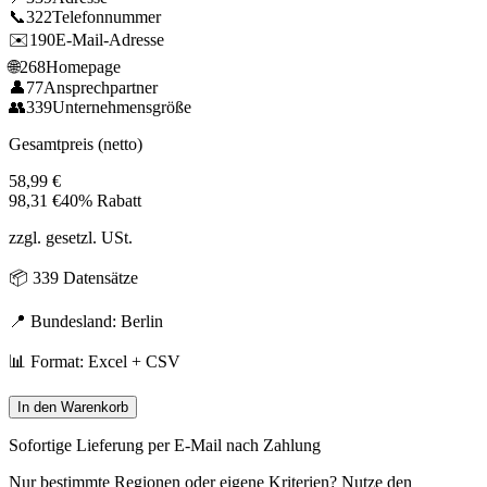
📞
322
Telefonnummer
✉️
190
E-Mail-Adresse
🌐
268
Homepage
👤
77
Ansprechpartner
👥
339
Unternehmensgröße
Gesamtpreis (netto)
58,99
€
98,31
€
40% Rabatt
zzgl. gesetzl. USt.
📦
339
Datensätze
📍 Bundesland:
Berlin
📊 Format: Excel + CSV
In den Warenkorb
Sofortige Lieferung per E-Mail nach Zahlung
Nur bestimmte Regionen oder eigene Kriterien? Nutze den