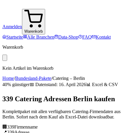
Anmelden
Warenkorb
Startseite
Alle Branchen
Data-Shop
FAQ
Kontakt
Warenkorb
Kein Artikel im Warenkorb
Home
/
Bundesland-Pakete
/
Catering
–
Berlin
40% günstiger
📅 Datenstand:
16. April 2026
📊 Excel & CSV
339
Catering
Adressen
Berlin
kaufen
Komplettpaket mit allen verfügbaren
Catering
-Firmendaten aus
Berlin
. Sofort nach dem Kauf als Excel-Datei downloadbar.
🏢
339
Firmenname
📍
339
Adresse