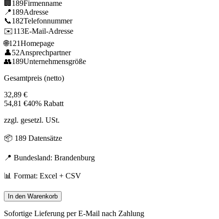
🏢
189
Firmenname
📍
189
Adresse
📞
182
Telefonnummer
✉️
113
E-Mail-Adresse
🌐
121
Homepage
👤
52
Ansprechpartner
👥
189
Unternehmensgröße
Gesamtpreis (netto)
32,89
€
54,81
€
40% Rabatt
zzgl. gesetzl. USt.
📦
189
Datensätze
📍 Bundesland:
Brandenburg
📊 Format: Excel + CSV
In den Warenkorb
Sofortige Lieferung per E-Mail nach Zahlung