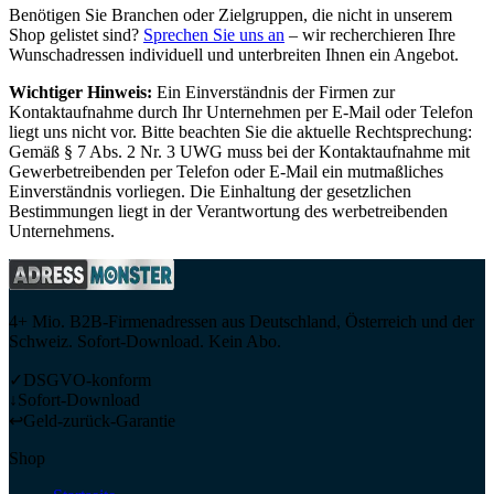
Benötigen Sie Branchen oder Zielgruppen, die nicht in unserem
Shop gelistet sind?
Sprechen Sie uns an
– wir recherchieren Ihre
Wunschadressen individuell und unterbreiten Ihnen ein Angebot.
Wichtiger Hinweis:
Ein Einverständnis der Firmen zur
Kontaktaufnahme durch Ihr Unternehmen per E-Mail oder Telefon
liegt uns nicht vor. Bitte beachten Sie die aktuelle Rechtsprechung:
Gemäß § 7 Abs. 2 Nr. 3 UWG muss bei der Kontaktaufnahme mit
Gewerbetreibenden per Telefon oder E-Mail ein mutmaßliches
Einverständnis vorliegen. Die Einhaltung der gesetzlichen
Bestimmungen liegt in der Verantwortung des werbetreibenden
Unternehmens.
4+ Mio. B2B-Firmenadressen aus Deutschland, Österreich und der
Schweiz. Sofort-Download. Kein Abo.
✓
DSGVO-konform
↓
Sofort-Download
↩
Geld-zurück-Garantie
Shop