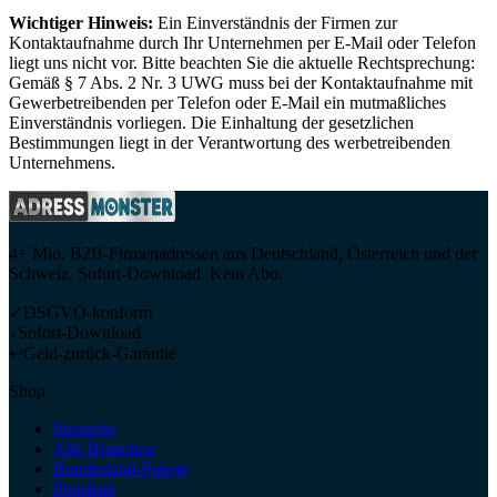
Wichtiger Hinweis:
Ein Einverständnis der Firmen zur
Kontaktaufnahme durch Ihr Unternehmen per E-Mail oder Telefon
liegt uns nicht vor. Bitte beachten Sie die aktuelle Rechtsprechung:
Gemäß § 7 Abs. 2 Nr. 3 UWG muss bei der Kontaktaufnahme mit
Gewerbetreibenden per Telefon oder E-Mail ein mutmaßliches
Einverständnis vorliegen. Die Einhaltung der gesetzlichen
Bestimmungen liegt in der Verantwortung des werbetreibenden
Unternehmens.
4+ Mio. B2B-Firmenadressen aus Deutschland, Österreich und der
Schweiz. Sofort-Download. Kein Abo.
✓
DSGVO-konform
↓
Sofort-Download
↩
Geld-zurück-Garantie
Shop
Startseite
Alle Branchen
Bundesland-Pakete
Preisliste