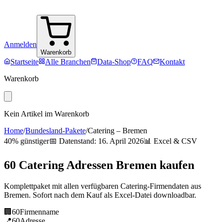
Anmelden
Warenkorb
Startseite
Alle Branchen
Data-Shop
FAQ
Kontakt
Warenkorb
Kein Artikel im Warenkorb
Home
/
Bundesland-Pakete
/
Catering
–
Bremen
40% günstiger
📅 Datenstand:
16. April 2026
📊 Excel & CSV
60
Catering
Adressen
Bremen
kaufen
Komplettpaket mit allen verfügbaren
Catering
-Firmendaten aus
Bremen
. Sofort nach dem Kauf als Excel-Datei downloadbar.
🏢
60
Firmenname
📍
60
Adresse