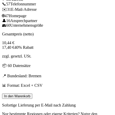
📞
57
Telefonnummer
✉️
31
E-Mail-Adresse
🌐
47
Homepage
👤
16
Ansprechpartner
👥
60
Unternehmensgröße
Gesamtpreis (netto)
10,44
€
17,40
€
40% Rabatt
zzgl. gesetzl. USt.
📦
60
Datensätze
📍 Bundesland:
Bremen
📊 Format: Excel + CSV
In den Warenkorb
Sofortige Lieferung per E-Mail nach Zahlung
Nur bestimmte Regionen oder eigene Kriterien? Nutze den