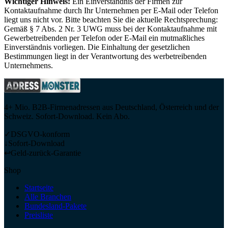
Wichtiger Hinweis:
Ein Einverständnis der Firmen zur
Kontaktaufnahme durch Ihr Unternehmen per E-Mail oder Telefon
liegt uns nicht vor. Bitte beachten Sie die aktuelle Rechtsprechung:
Gemäß § 7 Abs. 2 Nr. 3 UWG muss bei der Kontaktaufnahme mit
Gewerbetreibenden per Telefon oder E-Mail ein mutmaßliches
Einverständnis vorliegen. Die Einhaltung der gesetzlichen
Bestimmungen liegt in der Verantwortung des werbetreibenden
Unternehmens.
4+ Mio. B2B-Firmenadressen aus Deutschland, Österreich und der
Schweiz. Sofort-Download. Kein Abo.
✓
DSGVO-konform
↓
Sofort-Download
↩
Geld-zurück-Garantie
Shop
Startseite
Alle Branchen
Bundesland-Pakete
Preisliste