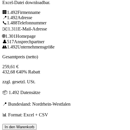
Excel-Datei downloadbar.
🏢
1.492
Firmenname
📍
1.492
Adresse
📞
1.488
Telefonnummer
✉️
1.311
E-Mail-Adresse
🌐
1.301
Homepage
👤
517
Ansprechpartner
👥
1.492
Unternehmensgröße
Gesamtpreis (netto)
259,61
€
432,68
€
40% Rabatt
zzgl. gesetzl. USt.
📦
1.492
Datensätze
📍 Bundesland:
Nordrhein-Westfalen
📊 Format: Excel + CSV
In den Warenkorb