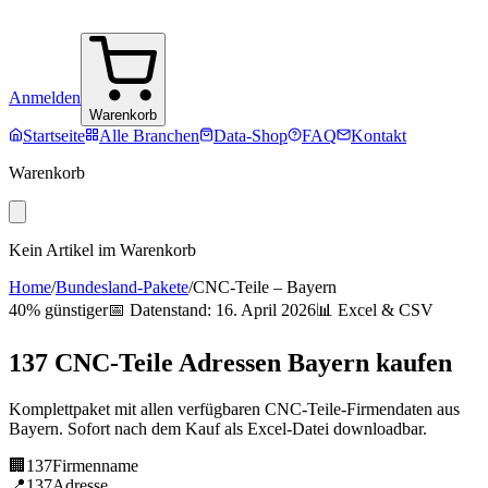
Anmelden
Warenkorb
Startseite
Alle Branchen
Data-Shop
FAQ
Kontakt
Warenkorb
Kein Artikel im Warenkorb
Home
/
Bundesland-Pakete
/
CNC-Teile
–
Bayern
40% günstiger
📅 Datenstand:
16. April 2026
📊 Excel & CSV
137
CNC-Teile
Adressen
Bayern
kaufen
Komplettpaket mit allen verfügbaren
CNC-Teile
-Firmendaten aus
Bayern
. Sofort nach dem Kauf als Excel-Datei downloadbar.
🏢
137
Firmenname
📍
137
Adresse