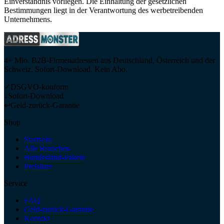
Einverständnis vorliegen. Die Einhaltung der gesetzlichen
Bestimmungen liegt in der Verantwortung des werbetreibenden
Unternehmens.
4+ Mio. B2B-Firmenadressen aus Deutschland, Österreich und der
Schweiz. Sofort-Download. Kein Abo.
✓
DSGVO-konform
↓
Sofort-Download
↩
Geld-zurück-Garantie
Shop
Startseite
Alle Branchen
Bundesland-Pakete
Preisliste
Service
FAQ
Geld-zurück-Garantie
Kontakt