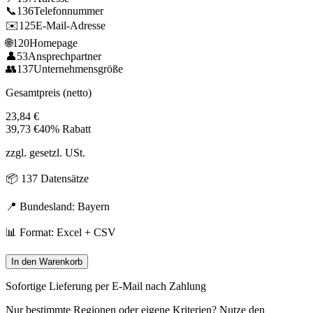
📞
136
Telefonnummer
✉️
125
E-Mail-Adresse
🌐
120
Homepage
👤
53
Ansprechpartner
👥
137
Unternehmensgröße
Gesamtpreis (netto)
23,84
€
39,73
€
40% Rabatt
zzgl. gesetzl. USt.
📦
137
Datensätze
📍 Bundesland:
Bayern
📊 Format: Excel + CSV
In den Warenkorb
Sofortige Lieferung per E-Mail nach Zahlung
Nur bestimmte Regionen oder eigene Kriterien? Nutze den