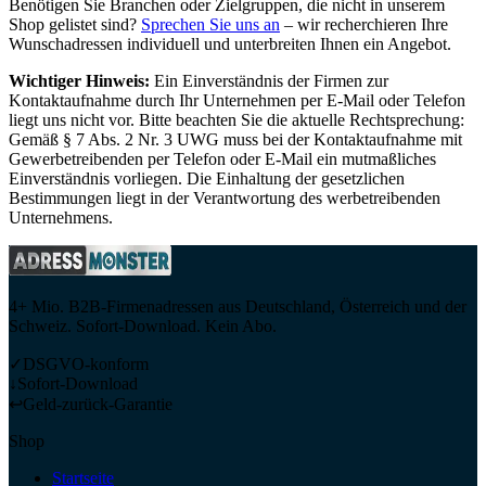
Benötigen Sie Branchen oder Zielgruppen, die nicht in unserem
Shop gelistet sind?
Sprechen Sie uns an
– wir recherchieren Ihre
Wunschadressen individuell und unterbreiten Ihnen ein Angebot.
Wichtiger Hinweis:
Ein Einverständnis der Firmen zur
Kontaktaufnahme durch Ihr Unternehmen per E-Mail oder Telefon
liegt uns nicht vor. Bitte beachten Sie die aktuelle Rechtsprechung:
Gemäß § 7 Abs. 2 Nr. 3 UWG muss bei der Kontaktaufnahme mit
Gewerbetreibenden per Telefon oder E-Mail ein mutmaßliches
Einverständnis vorliegen. Die Einhaltung der gesetzlichen
Bestimmungen liegt in der Verantwortung des werbetreibenden
Unternehmens.
4+ Mio. B2B-Firmenadressen aus Deutschland, Österreich und der
Schweiz. Sofort-Download. Kein Abo.
✓
DSGVO-konform
↓
Sofort-Download
↩
Geld-zurück-Garantie
Shop
Startseite