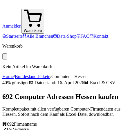
Anmelden
Warenkorb
Startseite
Alle Branchen
Data-Shop
FAQ
Kontakt
Warenkorb
Kein Artikel im Warenkorb
Home
/
Bundesland-Pakete
/
Computer
–
Hessen
40% günstiger
📅 Datenstand:
16. April 2026
📊 Excel & CSV
692
Computer
Adressen
Hessen
kaufen
Komplettpaket mit allen verfügbaren
Computer
-Firmendaten aus
Hessen
. Sofort nach dem Kauf als Excel-Datei downloadbar.
🏢
692
Firmenname
📍
692
Adresse