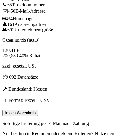
📞
651
Telefonnummer
✉️
450
E-Mail-Adresse
🌐
434
Homepage
👤
161
Ansprechpartner
👥
692
Unternehmensgröße
Gesamtpreis (netto)
120,41
€
200,68
€
40% Rabatt
zzgl. gesetzl. USt.
📦
692
Datensätze
📍 Bundesland:
Hessen
📊 Format: Excel + CSV
In den Warenkorb
Sofortige Lieferung per E-Mail nach Zahlung
Nur bestimmte Regionen oder eigene Kriterien? Nutze den