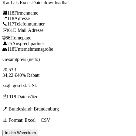
Kauf als Excel-Datei downloadbar.
🏢
118
Firmenname
📍
118
Adresse
📞
117
Telefonnummer
✉️
61
E-Mail-Adresse
🌐
66
Homepage
👤
25
Ansprechpartner
👥
118
Unternehmensgröße
Gesamtpreis (netto)
20,53
€
34,22
€
40% Rabatt
zzgl. gesetzl. USt.
📦
118
Datensätze
📍 Bundesland:
Brandenburg
📊 Format: Excel + CSV
In den Warenkorb