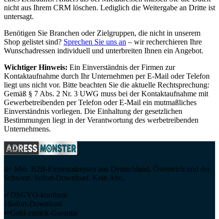
nicht aus Ihrem CRM löschen. Lediglich die Weitergabe an Dritte ist
untersagt.
Benötigen Sie Branchen oder Zielgruppen, die nicht in unserem
Shop gelistet sind?
Sprechen Sie uns an
– wir recherchieren Ihre
Wunschadressen individuell und unterbreiten Ihnen ein Angebot.
Wichtiger Hinweis:
Ein Einverständnis der Firmen zur
Kontaktaufnahme durch Ihr Unternehmen per E-Mail oder Telefon
liegt uns nicht vor. Bitte beachten Sie die aktuelle Rechtsprechung:
Gemäß § 7 Abs. 2 Nr. 3 UWG muss bei der Kontaktaufnahme mit
Gewerbetreibenden per Telefon oder E-Mail ein mutmaßliches
Einverständnis vorliegen. Die Einhaltung der gesetzlichen
Bestimmungen liegt in der Verantwortung des werbetreibenden
Unternehmens.
4+ Mio. B2B-Firmenadressen aus Deutschland, Österreich und der
Schweiz. Sofort-Download. Kein Abo.
✓
DSGVO-konform
↓
Sofort-Download
↩
Geld-zurück-Garantie