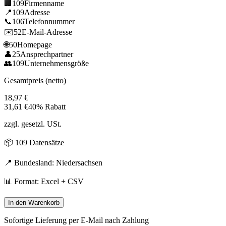
🏢
109
Firmenname
📍
109
Adresse
📞
106
Telefonnummer
✉️
52
E-Mail-Adresse
🌐
50
Homepage
👤
25
Ansprechpartner
👥
109
Unternehmensgröße
Gesamtpreis (netto)
18,97
€
31,61
€
40% Rabatt
zzgl. gesetzl. USt.
📦
109
Datensätze
📍 Bundesland:
Niedersachsen
📊 Format: Excel + CSV
In den Warenkorb
Sofortige Lieferung per E-Mail nach Zahlung