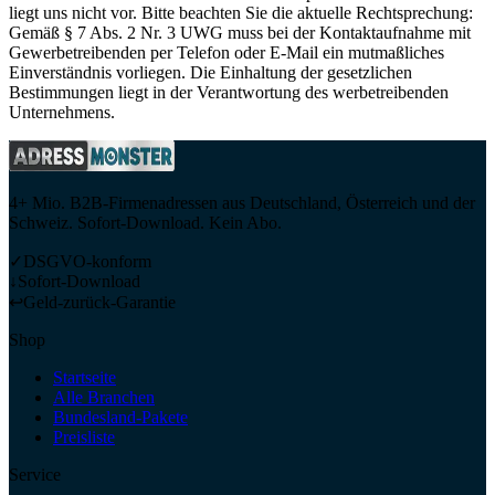
liegt uns nicht vor. Bitte beachten Sie die aktuelle Rechtsprechung:
Gemäß § 7 Abs. 2 Nr. 3 UWG muss bei der Kontaktaufnahme mit
Gewerbetreibenden per Telefon oder E-Mail ein mutmaßliches
Einverständnis vorliegen. Die Einhaltung der gesetzlichen
Bestimmungen liegt in der Verantwortung des werbetreibenden
Unternehmens.
4+ Mio. B2B-Firmenadressen aus Deutschland, Österreich und der
Schweiz. Sofort-Download. Kein Abo.
✓
DSGVO-konform
↓
Sofort-Download
↩
Geld-zurück-Garantie
Shop
Startseite
Alle Branchen
Bundesland-Pakete
Preisliste
Service