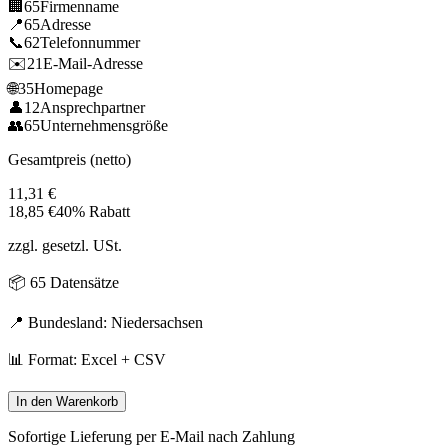
🏢
65
Firmenname
📍
65
Adresse
📞
62
Telefonnummer
✉️
21
E-Mail-Adresse
🌐
35
Homepage
👤
12
Ansprechpartner
👥
65
Unternehmensgröße
Gesamtpreis (netto)
11,31
€
18,85
€
40% Rabatt
zzgl. gesetzl. USt.
📦
65
Datensätze
📍 Bundesland:
Niedersachsen
📊 Format: Excel + CSV
In den Warenkorb
Sofortige Lieferung per E-Mail nach Zahlung