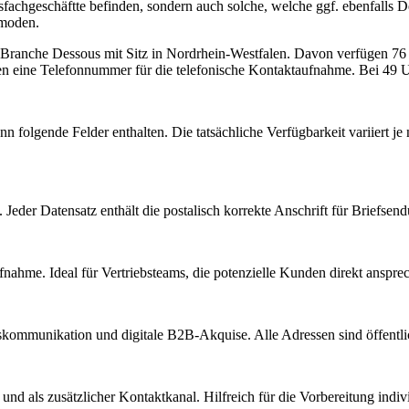
sousfachgeschäftte befinden, sondern auch solche, welche ggf. ebenfall
nmoden.
r Branche
Dessous
mit Sitz in
Nordrhein-Westfalen
.
Davon verfügen 76 E
en eine Telefonnummer für die telefonische Kontaktaufnahme.
Bei 49 Un
nn folgende Felder enthalten. Die tatsächliche Verfügbarkeit variiert
Jeder Datensatz enthält die postalisch korrekte Anschrift für Briefsen
nahme. Ideal für Vertriebsteams, die potenzielle Kunden direkt anspr
kommunikation und digitale B2B-Akquise. Alle Adressen sind öffent
d als zusätzlicher Kontaktkanal. Hilfreich für die Vorbereitung indiv