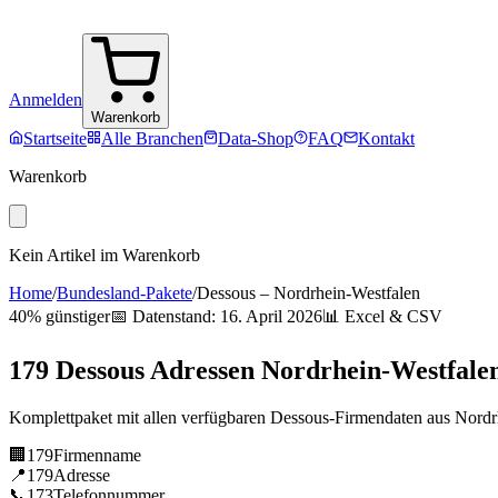
Anmelden
Warenkorb
Startseite
Alle Branchen
Data-Shop
FAQ
Kontakt
Warenkorb
Kein Artikel im Warenkorb
Home
/
Bundesland-Pakete
/
Dessous
–
Nordrhein-Westfalen
40% günstiger
📅 Datenstand:
16. April 2026
📊 Excel & CSV
179
Dessous
Adressen
Nordrhein-Westfale
Komplettpaket mit allen verfügbaren
Dessous
-Firmendaten aus
Nordr
🏢
179
Firmenname
📍
179
Adresse
📞
173
Telefonnummer