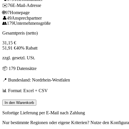
✉️
76
E-Mail-Adresse
🌐
97
Homepage
👤
49
Ansprechpartner
👥
179
Unternehmensgröße
Gesamtpreis (netto)
31,15
€
51,91
€
40% Rabatt
zzgl. gesetzl. USt.
📦
179
Datensätze
📍 Bundesland:
Nordrhein-Westfalen
📊 Format: Excel + CSV
In den Warenkorb
Sofortige Lieferung per E-Mail nach Zahlung
Nur bestimmte Regionen oder eigene Kriterien? Nutze den Konfigura