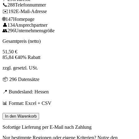
📞
288
Telefonnummer
✉️
192
E-Mail-Adresse
🌐
147
Homepage
👤
134
Ansprechpartner
👥
296
Unternehmensgröße
Gesamtpreis (netto)
51,50
€
85,84
€
40% Rabatt
zzgl. gesetzl. USt.
📦
296
Datensätze
📍 Bundesland:
Hessen
📊 Format: Excel + CSV
In den Warenkorb
Sofortige Lieferung per E-Mail nach Zahlung
Nur bestimmte Regionen oder eigene Kriterien? Nutze den