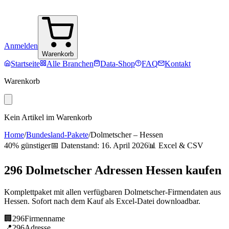
Anmelden
Warenkorb
Startseite
Alle Branchen
Data-Shop
FAQ
Kontakt
Warenkorb
Kein Artikel im Warenkorb
Home
/
Bundesland-Pakete
/
Dolmetscher
–
Hessen
40% günstiger
📅 Datenstand:
16. April 2026
📊 Excel & CSV
296
Dolmetscher
Adressen
Hessen
kaufen
Komplettpaket mit allen verfügbaren
Dolmetscher
-Firmendaten aus
Hessen
. Sofort nach dem Kauf als Excel-Datei downloadbar.
🏢
296
Firmenname
📍
296
Adresse