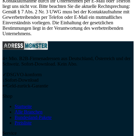
Kontaktaufnahme durch Ihr Unternehmen per E-Mail oder Telefon
liegt uns nicht vor. Bitte beachten Sie die aktuelle Rechtsprechung:
Gemäß § 7 Abs. 2 Nr. 3 UWG muss bei der Kontaktaufnahme mit
Gewerbetreibenden per Telefon oder E-Mail ein mutmaßliches
Einverständnis vorliegen. Die Einhaltung der gesetzlichen
Bestimmungen liegt in der Verantwortung des werbetreibenden
Unternehmens.
4+ Mio. B2B-Firmenadressen aus Deutschland, Österreich und der
Schweiz. Sofort-Download. Kein Abo.
✓
DSGVO-konform
↓
Sofort-Download
↩
Geld-zurück-Garantie
Shop
Startseite
Alle Branchen
Bundesland-Pakete
Preisliste
Service