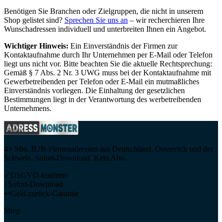
Benötigen Sie Branchen oder Zielgruppen, die nicht in unserem
Shop gelistet sind?
Sprechen Sie uns an
– wir recherchieren Ihre
Wunschadressen individuell und unterbreiten Ihnen ein Angebot.
Wichtiger Hinweis:
Ein Einverständnis der Firmen zur
Kontaktaufnahme durch Ihr Unternehmen per E-Mail oder Telefon
liegt uns nicht vor. Bitte beachten Sie die aktuelle Rechtsprechung:
Gemäß § 7 Abs. 2 Nr. 3 UWG muss bei der Kontaktaufnahme mit
Gewerbetreibenden per Telefon oder E-Mail ein mutmaßliches
Einverständnis vorliegen. Die Einhaltung der gesetzlichen
Bestimmungen liegt in der Verantwortung des werbetreibenden
Unternehmens.
4+ Mio. B2B-Firmenadressen aus Deutschland, Österreich und der
Schweiz. Sofort-Download. Kein Abo.
✓
DSGVO-konform
↓
Sofort-Download
↩
Geld-zurück-Garantie
Shop