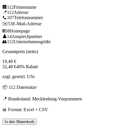
🏢
112
Firmenname
📍
112
Adresse
📞
107
Telefonnummer
✉️
53
E-Mail-Adresse
🌐
58
Homepage
👤
14
Ansprechpartner
👥
112
Unternehmensgröße
Gesamtpreis (netto)
19,49
€
32,48
€
40% Rabatt
zzgl. gesetzl. USt.
📦
112
Datensätze
📍 Bundesland:
Mecklenburg-Vorpommern
📊 Format: Excel + CSV
In den Warenkorb