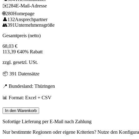
✉️
284
E-Mail-Adresse
🌐
280
Homepage
👤
132
Ansprechpartner
👥
391
Unternehmensgröße
Gesamtpreis (netto)
68,03
€
113,39
€
40% Rabatt
zzgl. gesetzl. USt.
📦
391
Datensätze
📍 Bundesland:
Thüringen
📊 Format: Excel + CSV
In den Warenkorb
Sofortige Lieferung per E-Mail nach Zahlung
Nur bestimmte Regionen oder eigene Kriterien? Nutze den Konfigura