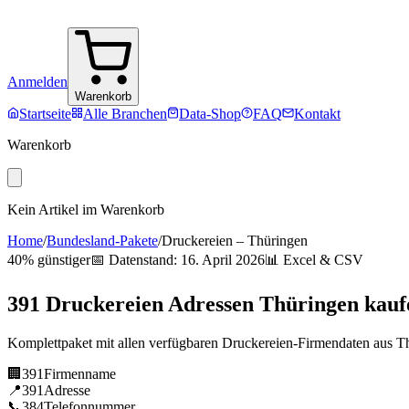
Anmelden
Warenkorb
Startseite
Alle Branchen
Data-Shop
FAQ
Kontakt
Warenkorb
Kein Artikel im Warenkorb
Home
/
Bundesland-Pakete
/
Druckereien
–
Thüringen
40% günstiger
📅 Datenstand:
16. April 2026
📊 Excel & CSV
391
Druckereien
Adressen
Thüringen
kauf
Komplettpaket mit allen verfügbaren
Druckereien
-Firmendaten aus
T
🏢
391
Firmenname
📍
391
Adresse
📞
384
Telefonnummer