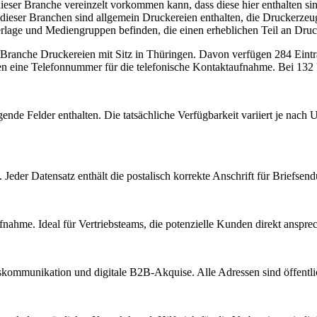
ieser Branche vereinzelt vorkommen kann, dass diese hier enthalten si
ieser Branchen sind allgemein Druckereien enthalten, die Druckerzeugn
Verlage und Mediengruppen befinden, die einen erheblichen Teil an Dru
r Branche
Druckereien
mit Sitz in
Thüringen
.
Davon verfügen 284 Einträ
en eine Telefonnummer für die telefonische Kontaktaufnahme.
Bei 132 U
ende Felder enthalten. Die tatsächliche Verfügbarkeit variiert je nac
Jeder Datensatz enthält die postalisch korrekte Anschrift für Briefsen
nahme. Ideal für Vertriebsteams, die potenzielle Kunden direkt anspr
kommunikation und digitale B2B-Akquise. Alle Adressen sind öffent