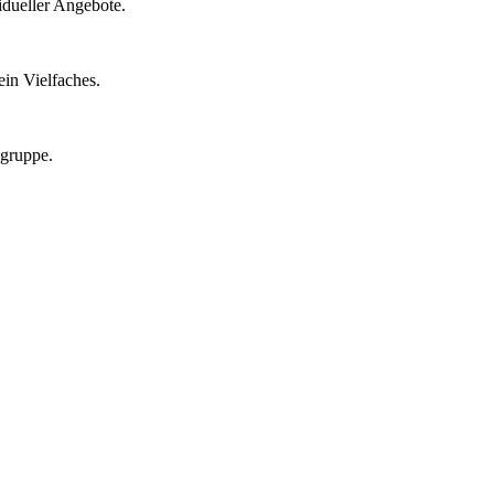
idueller Angebote.
in Vielfaches.
lgruppe.