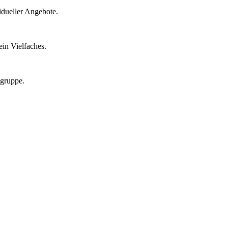
idueller Angebote.
in Vielfaches.
lgruppe.