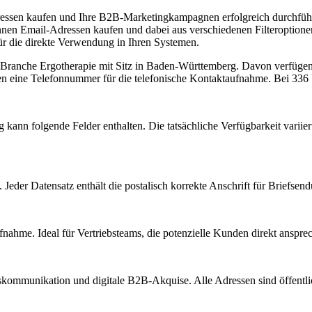
ressen kaufen und Ihre B2B-Marketingkampagnen erfolgreich durchführe
n Email-Adressen kaufen und dabei aus verschiedenen Filteroptionen 
ür die direkte Verwendung in Ihren Systemen.
r Branche
Ergotherapie
mit Sitz in
Baden-Württemberg
.
Davon verfügen 
en eine Telefonnummer für die telefonische Kontaktaufnahme.
Bei 336 U
g
kann folgende Felder enthalten. Die tatsächliche Verfügbarkeit varii
Jeder Datensatz enthält die postalisch korrekte Anschrift für Briefsen
nahme. Ideal für Vertriebsteams, die potenzielle Kunden direkt anspr
kommunikation und digitale B2B-Akquise. Alle Adressen sind öffent