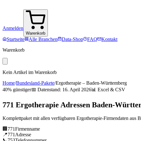
Anmelden
Warenkorb
Startseite
Alle Branchen
Data-Shop
FAQ
Kontakt
Warenkorb
Kein Artikel im Warenkorb
Home
/
Bundesland-Pakete
/
Ergotherapie
–
Baden-Württemberg
40% günstiger
📅 Datenstand:
16. April 2026
📊 Excel & CSV
771
Ergotherapie
Adressen
Baden-Württe
Komplettpaket mit allen verfügbaren
Ergotherapie
-Firmendaten aus
B
🏢
771
Firmenname
📍
771
Adresse
📞
753
Telefonnummer