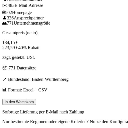
✉️
483
E-Mail-Adresse
🌐
502
Homepage
👤
336
Ansprechpartner
👥
771
Unternehmensgröße
Gesamtpreis (netto)
134,15
€
223,59
€
40% Rabatt
zzgl. gesetzl. USt.
📦
771
Datensätze
📍 Bundesland:
Baden-Württemberg
📊 Format: Excel + CSV
In den Warenkorb
Sofortige Lieferung per E-Mail nach Zahlung
Nur bestimmte Regionen oder eigene Kriterien? Nutze den Konfigura