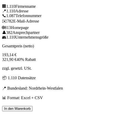
🏢
1.110
Firmenname
📍
1.110
Adresse
📞
1.087
Telefonnummer
✉️
782
E-Mail-Adresse
🌐
813
Homepage
👤
382
Ansprechpartner
👥
1.110
Unternehmensgröße
Gesamtpreis (netto)
193,14
€
321,90
€
40% Rabatt
zzgl. gesetzl. USt.
📦
1.110
Datensätze
📍 Bundesland:
Nordrhein-Westfalen
📊 Format: Excel + CSV
In den Warenkorb