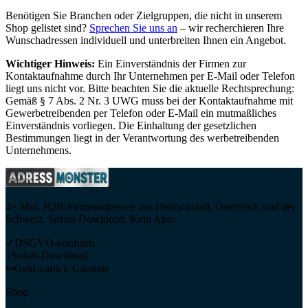
Benötigen Sie Branchen oder Zielgruppen, die nicht in unserem
Shop gelistet sind?
Sprechen Sie uns an
– wir recherchieren Ihre
Wunschadressen individuell und unterbreiten Ihnen ein Angebot.
Wichtiger Hinweis:
Ein Einverständnis der Firmen zur
Kontaktaufnahme durch Ihr Unternehmen per E-Mail oder Telefon
liegt uns nicht vor. Bitte beachten Sie die aktuelle Rechtsprechung:
Gemäß § 7 Abs. 2 Nr. 3 UWG muss bei der Kontaktaufnahme mit
Gewerbetreibenden per Telefon oder E-Mail ein mutmaßliches
Einverständnis vorliegen. Die Einhaltung der gesetzlichen
Bestimmungen liegt in der Verantwortung des werbetreibenden
Unternehmens.
4+ Mio. B2B-Firmenadressen aus Deutschland, Österreich und der
Schweiz. Sofort-Download. Kein Abo.
✓
DSGVO-konform
↓
Sofort-Download
↩
Geld-zurück-Garantie
Shop