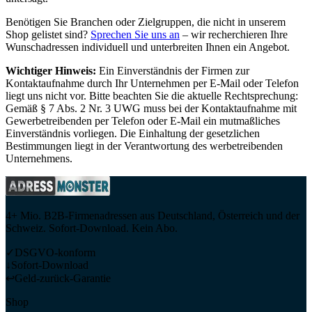
Benötigen Sie Branchen oder Zielgruppen, die nicht in unserem
Shop gelistet sind?
Sprechen Sie uns an
– wir recherchieren Ihre
Wunschadressen individuell und unterbreiten Ihnen ein Angebot.
Wichtiger Hinweis:
Ein Einverständnis der Firmen zur
Kontaktaufnahme durch Ihr Unternehmen per E-Mail oder Telefon
liegt uns nicht vor. Bitte beachten Sie die aktuelle Rechtsprechung:
Gemäß § 7 Abs. 2 Nr. 3 UWG muss bei der Kontaktaufnahme mit
Gewerbetreibenden per Telefon oder E-Mail ein mutmaßliches
Einverständnis vorliegen. Die Einhaltung der gesetzlichen
Bestimmungen liegt in der Verantwortung des werbetreibenden
Unternehmens.
4+ Mio. B2B-Firmenadressen aus Deutschland, Österreich und der
Schweiz. Sofort-Download. Kein Abo.
✓
DSGVO-konform
↓
Sofort-Download
↩
Geld-zurück-Garantie
Shop