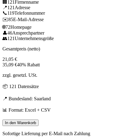
🏢
121
Firmenname
📍
121
Adresse
📞
119
Telefonnummer
✉️
85
E-Mail-Adresse
🌐
72
Homepage
👤
46
Ansprechpartner
👥
121
Unternehmensgröße
Gesamtpreis (netto)
21,05
€
35,09
€
40% Rabatt
zzgl. gesetzl. USt.
📦
121
Datensätze
📍 Bundesland:
Saarland
📊 Format: Excel + CSV
In den Warenkorb
Sofortige Lieferung per E-Mail nach Zahlung