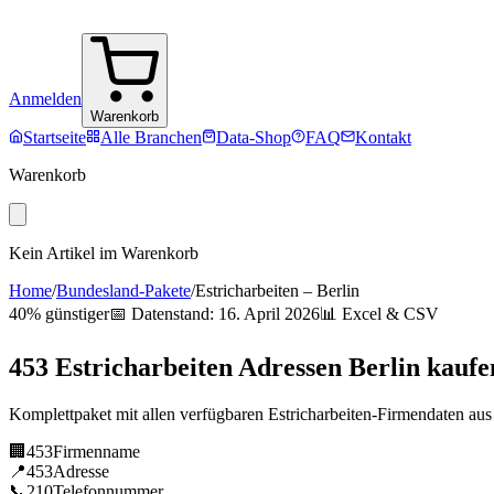
Anmelden
Warenkorb
Startseite
Alle Branchen
Data-Shop
FAQ
Kontakt
Warenkorb
Kein Artikel im Warenkorb
Home
/
Bundesland-Pakete
/
Estricharbeiten
–
Berlin
40% günstiger
📅 Datenstand:
16. April 2026
📊 Excel & CSV
453
Estricharbeiten
Adressen
Berlin
kaufe
Komplettpaket mit allen verfügbaren
Estricharbeiten
-Firmendaten au
🏢
453
Firmenname
📍
453
Adresse
📞
210
Telefonnummer