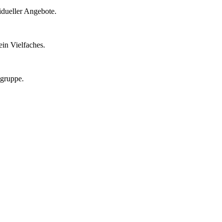
idueller Angebote.
in Vielfaches.
lgruppe.