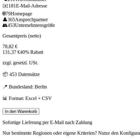
✉️
181
E-Mail-Adresse
🌐
79
Homepage
👤
365
Ansprechpartner
👥
453
Unternehmensgröße
Gesamtpreis (netto)
78,82
€
131,37
€
40% Rabatt
zzgl. gesetzl. USt.
📦
453
Datensätze
📍 Bundesland:
Berlin
📊 Format: Excel + CSV
In den Warenkorb
Sofortige Lieferung per E-Mail nach Zahlung
Nur bestimmte Regionen oder eigene Kriterien? Nutze den Konfigura