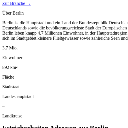
Zur Branche →
Über
Berlin
Berlin ist die Hauptstadt und ein Land der Bundesrepublik Deutschla
Deutschlands sowie die bevölkerungsreichste Stadt der Europäischen
Berlin leben knapp 4,7 Millionen Einwohner, in der Hauptstadtregio
sich im Stadtgebiet kleinere Fließgewässer sowie zahlreiche Seen un
3,7
Mio.
Einwohner
892
km²
Fläche
Stadtstaat
Landeshauptstadt
–
Landkreise
Estricharbeiten
Adressen aus
Berlin