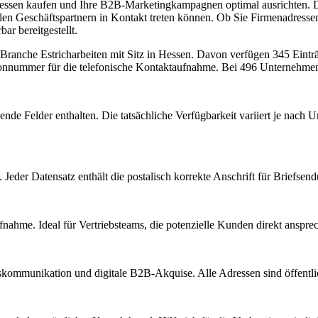
dressen kaufen und Ihre B2B-Marketingkampagnen optimal ausrichten. D
len Geschäftspartnern in Kontakt treten können. Ob Sie Firmenadresse
ar bereitgestellt.
r Branche
Estricharbeiten
mit Sitz in
Hessen
.
Davon verfügen 345 Einträ
fonnummer für die telefonische Kontaktaufnahme.
Bei 496 Unternehmen i
ende Felder enthalten. Die tatsächliche Verfügbarkeit variiert je nac
Jeder Datensatz enthält die postalisch korrekte Anschrift für Briefsen
nahme. Ideal für Vertriebsteams, die potenzielle Kunden direkt anspr
kommunikation und digitale B2B-Akquise. Alle Adressen sind öffent