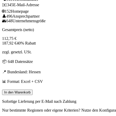
✉️
345
E-Mail-Adresse
🌐
152
Homepage
👤
496
Ansprechpartner
👥
648
Unternehmensgröße
Gesamtpreis (netto)
112,75
€
187,92
€
40% Rabatt
zzgl. gesetzl. USt.
📦
648
Datensätze
📍 Bundesland:
Hessen
📊 Format: Excel + CSV
In den Warenkorb
Sofortige Lieferung per E-Mail nach Zahlung
Nur bestimmte Regionen oder eigene Kriterien? Nutze den Konfigura