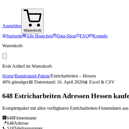
Anmelden
Warenkorb
Startseite
Alle Branchen
Data-Shop
FAQ
Kontakt
Warenkorb
Kein Artikel im Warenkorb
Home
/
Bundesland-Pakete
/
Estricharbeiten
–
Hessen
40% günstiger
📅 Datenstand:
16. April 2026
📊 Excel & CSV
648
Estricharbeiten
Adressen
Hessen
kauf
Komplettpaket mit allen verfügbaren
Estricharbeiten
-Firmendaten au
🏢
648
Firmenname
📍
648
Adresse
📞
518
Telefonnummer