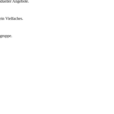
idueller Angebote.
in Vielfaches.
lgruppe.