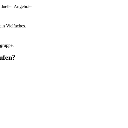
idueller Angebote.
in Vielfaches.
lgruppe.
ufen?