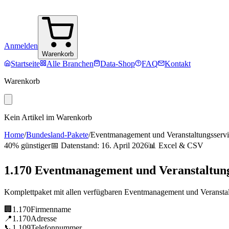
Anmelden
Warenkorb
Startseite
Alle Branchen
Data-Shop
FAQ
Kontakt
Warenkorb
Kein Artikel im Warenkorb
Home
/
Bundesland-Pakete
/
Eventmanagement und Veranstaltungsserv
40% günstiger
📅 Datenstand:
16. April 2026
📊 Excel & CSV
1.170
Eventmanagement und Veranstaltung
Komplettpaket mit allen verfügbaren
Eventmanagement und Veranstal
🏢
1.170
Firmenname
📍
1.170
Adresse
📞
1.109
Telefonnummer