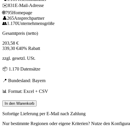
✉️
831
E-Mail-Adresse
🌐
795
Homepage
👤
265
Ansprechpartner
👥
1.170
Unternehmensgröße
Gesamtpreis (netto)
203,58
€
339,30
€
40% Rabatt
zzgl. gesetzl. USt.
📦
1.170
Datensätze
📍 Bundesland:
Bayern
📊 Format: Excel + CSV
In den Warenkorb
Sofortige Lieferung per E-Mail nach Zahlung
Nur bestimmte Regionen oder eigene Kriterien? Nutze den Konfigura