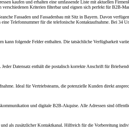
ssen kaufen und erhalten eine umfassende Liste mit aktuellen Firmenk
 verschiedenen Kriterien filterbar und eignen sich perfekt für B2B-Mark
 Branche
Fassaden und Fassadenbau
mit Sitz in
Bayern
.
Davon verfügen 3
n eine Telefonnummer für die telefonische Kontaktaufnahme.
Bei 34 Unt
rn
kann folgende Felder enthalten. Die tatsächliche Verfügbarkeit vari
Jeder Datensatz enthält die postalisch korrekte Anschrift für Briefsen
nahme. Ideal für Vertriebsteams, die potenzielle Kunden direkt anspr
kommunikation und digitale B2B-Akquise. Alle Adressen sind öffent
d als zusätzlicher Kontaktkanal. Hilfreich für die Vorbereitung indiv