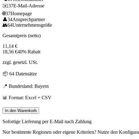
✉️
37
E-Mail-Adresse
🌐
37
Homepage
👤
34
Ansprechpartner
👥
64
Unternehmensgröße
Gesamtpreis (netto)
11,14
€
18,56
€
40% Rabatt
zzgl. gesetzl. USt.
📦
64
Datensätze
📍 Bundesland:
Bayern
📊 Format: Excel + CSV
In den Warenkorb
Sofortige Lieferung per E-Mail nach Zahlung
Nur bestimmte Regionen oder eigene Kriterien? Nutze den Konfigura