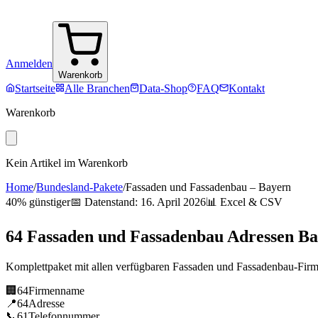
Anmelden
Warenkorb
Startseite
Alle Branchen
Data-Shop
FAQ
Kontakt
Warenkorb
Kein Artikel im Warenkorb
Home
/
Bundesland-Pakete
/
Fassaden und Fassadenbau
–
Bayern
40% günstiger
📅 Datenstand:
16. April 2026
📊 Excel & CSV
64
Fassaden und Fassadenbau
Adressen
Ba
Komplettpaket mit allen verfügbaren
Fassaden und Fassadenbau
-Fir
🏢
64
Firmenname
📍
64
Adresse
📞
61
Telefonnummer