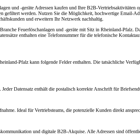
gen und -geräte Adressen kaufen und Ihre B2B-Vertriebsaktivitäten opti
en gefiltert werden. Nutzen Sie die Möglichkeit, hochwertige Email-
chäftskunden und erweitern Ihr Netzwerk nachhaltig.
r Branche
Feuerlöschanlagen und -geräte
mit Sitz in
Rheinland-Pfalz
.
Dav
tensätze enthalten eine Telefonnummer für die telefonische Kontakta
heinland-Pfalz
kann folgende Felder enthalten. Die tatsächliche Verfüg
Jeder Datensatz enthält die postalisch korrekte Anschrift für Briefsen
nahme. Ideal für Vertriebsteams, die potenzielle Kunden direkt anspr
kommunikation und digitale B2B-Akquise. Alle Adressen sind öffent