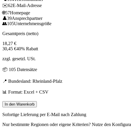
✉️
62
E-Mail-Adresse
🌐
57
Homepage
👤
39
Ansprechpartner
👥
105
Unternehmensgröße
Gesamtpreis (netto)
18,27
€
30,45
€
40% Rabatt
zzgl. gesetzl. USt.
📦
105
Datensätze
📍 Bundesland:
Rheinland-Pfalz
📊 Format: Excel + CSV
In den Warenkorb
Sofortige Lieferung per E-Mail nach Zahlung
Nur bestimmte Regionen oder eigene Kriterien? Nutze den Konfigura