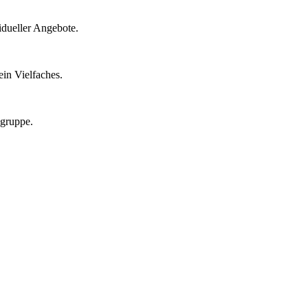
idueller Angebote.
in Vielfaches.
lgruppe.