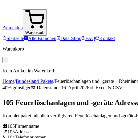
Anmelden
Warenkorb
Startseite
Alle Branchen
Data-Shop
FAQ
Kontakt
Warenkorb
Kein Artikel im Warenkorb
Home
/
Bundesland-Pakete
/
Feuerlöschanlagen und -geräte
–
Rheinland
40% günstiger
📅 Datenstand:
16. April 2026
📊 Excel & CSV
105
Feuerlöschanlagen und -geräte
Adress
Komplettpaket mit allen verfügbaren
Feuerlöschanlagen und -geräte
-
🏢
105
Firmenname
📍
105
Adresse
📞
104
Telefonnummer