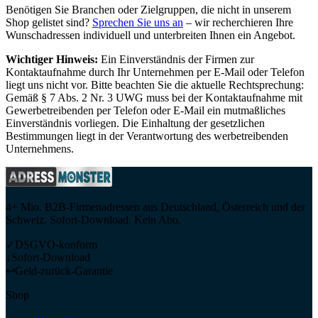
Benötigen Sie Branchen oder Zielgruppen, die nicht in unserem
Shop gelistet sind?
Sprechen Sie uns an
– wir recherchieren Ihre
Wunschadressen individuell und unterbreiten Ihnen ein Angebot.
Wichtiger Hinweis:
Ein Einverständnis der Firmen zur
Kontaktaufnahme durch Ihr Unternehmen per E-Mail oder Telefon
liegt uns nicht vor. Bitte beachten Sie die aktuelle Rechtsprechung:
Gemäß § 7 Abs. 2 Nr. 3 UWG muss bei der Kontaktaufnahme mit
Gewerbetreibenden per Telefon oder E-Mail ein mutmaßliches
Einverständnis vorliegen. Die Einhaltung der gesetzlichen
Bestimmungen liegt in der Verantwortung des werbetreibenden
Unternehmens.
4+ Mio. B2B-Firmenadressen aus Deutschland, Österreich und der
Schweiz. Sofort-Download. Kein Abo.
✓
DSGVO-konform
↓
Sofort-Download
↩
Geld-zurück-Garantie
Shop