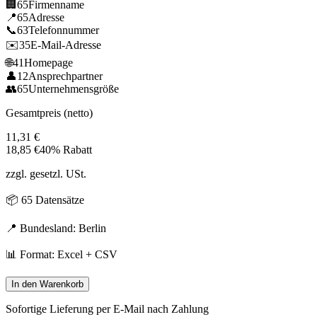
🏢
65
Firmenname
📍
65
Adresse
📞
63
Telefonnummer
✉️
35
E-Mail-Adresse
🌐
41
Homepage
👤
12
Ansprechpartner
👥
65
Unternehmensgröße
Gesamtpreis (netto)
11,31
€
18,85
€
40% Rabatt
zzgl. gesetzl. USt.
📦
65
Datensätze
📍 Bundesland:
Berlin
📊 Format: Excel + CSV
In den Warenkorb
Sofortige Lieferung per E-Mail nach Zahlung