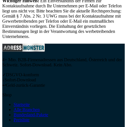
Wichtiger Hinweis:
Ein Einverständnis der Firmen zur
Kontaktaufnahme durch Ihr Unternehmen per E-Mail oder Telefon
liegt uns nicht vor. Bitte beachten Sie die aktuelle Rechtsprechung:
Gemäß § 7 Abs. 2 Nr. 3 UWG muss bei der Kontaktaufnahme mit
Gewerbetreibenden per Telefon oder E-Mail ein mutmaßliches
Einverständnis vorliegen. Die Einhaltung der gesetzlichen
Bestimmungen liegt in der Verantwortung des werbetreibenden
Unternehmens.
4+ Mio. B2B-Firmenadressen aus Deutschland, Österreich und der
Schweiz. Sofort-Download. Kein Abo.
✓
DSGVO-konform
↓
Sofort-Download
↩
Geld-zurück-Garantie
Shop
Startseite
Alle Branchen
Bundesland-Pakete
Preisliste