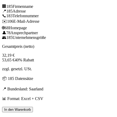
🏢
185
Firmenname
📍
185
Adresse
📞
183
Telefonnummer
✉️
106
E-Mail-Adresse
🌐
68
Homepage
👤
78
Ansprechpartner
👥
185
Unternehmensgröße
Gesamtpreis (netto)
32,19
€
53,65
€
40% Rabatt
zzgl. gesetzl. USt.
📦
185
Datensätze
📍 Bundesland:
Saarland
📊 Format: Excel + CSV
In den Warenkorb