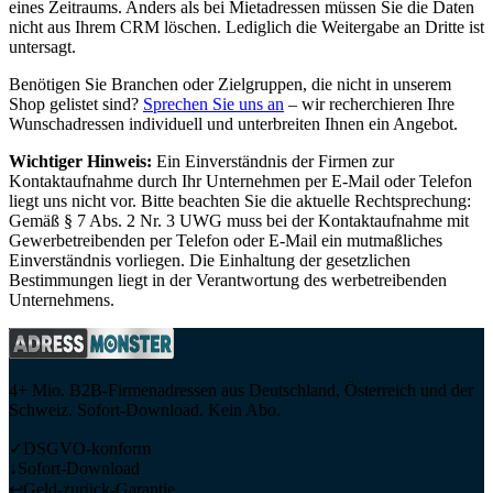
eines Zeitraums. Anders als bei Mietadressen müssen Sie die Daten
nicht aus Ihrem CRM löschen. Lediglich die Weitergabe an Dritte ist
untersagt.
Benötigen Sie Branchen oder Zielgruppen, die nicht in unserem
Shop gelistet sind?
Sprechen Sie uns an
– wir recherchieren Ihre
Wunschadressen individuell und unterbreiten Ihnen ein Angebot.
Wichtiger Hinweis:
Ein Einverständnis der Firmen zur
Kontaktaufnahme durch Ihr Unternehmen per E-Mail oder Telefon
liegt uns nicht vor. Bitte beachten Sie die aktuelle Rechtsprechung:
Gemäß § 7 Abs. 2 Nr. 3 UWG muss bei der Kontaktaufnahme mit
Gewerbetreibenden per Telefon oder E-Mail ein mutmaßliches
Einverständnis vorliegen. Die Einhaltung der gesetzlichen
Bestimmungen liegt in der Verantwortung des werbetreibenden
Unternehmens.
4+ Mio. B2B-Firmenadressen aus Deutschland, Österreich und der
Schweiz. Sofort-Download. Kein Abo.
✓
DSGVO-konform
↓
Sofort-Download
↩
Geld-zurück-Garantie