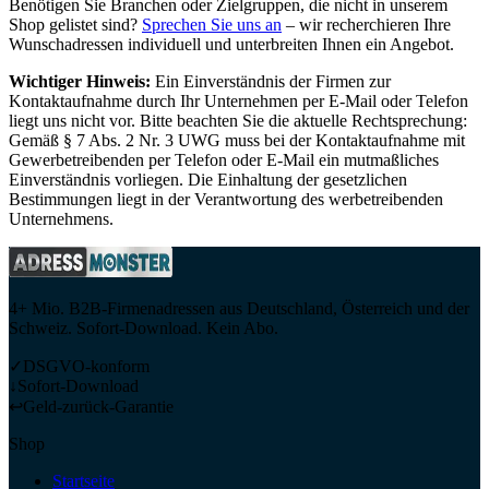
Benötigen Sie Branchen oder Zielgruppen, die nicht in unserem
Shop gelistet sind?
Sprechen Sie uns an
– wir recherchieren Ihre
Wunschadressen individuell und unterbreiten Ihnen ein Angebot.
Wichtiger Hinweis:
Ein Einverständnis der Firmen zur
Kontaktaufnahme durch Ihr Unternehmen per E-Mail oder Telefon
liegt uns nicht vor. Bitte beachten Sie die aktuelle Rechtsprechung:
Gemäß § 7 Abs. 2 Nr. 3 UWG muss bei der Kontaktaufnahme mit
Gewerbetreibenden per Telefon oder E-Mail ein mutmaßliches
Einverständnis vorliegen. Die Einhaltung der gesetzlichen
Bestimmungen liegt in der Verantwortung des werbetreibenden
Unternehmens.
4+ Mio. B2B-Firmenadressen aus Deutschland, Österreich und der
Schweiz. Sofort-Download. Kein Abo.
✓
DSGVO-konform
↓
Sofort-Download
↩
Geld-zurück-Garantie
Shop
Startseite