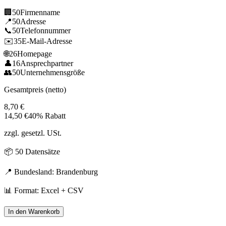
🏢
50
Firmenname
📍
50
Adresse
📞
50
Telefonnummer
✉️
35
E-Mail-Adresse
🌐
26
Homepage
👤
16
Ansprechpartner
👥
50
Unternehmensgröße
Gesamtpreis (netto)
8,70
€
14,50
€
40% Rabatt
zzgl. gesetzl. USt.
📦
50
Datensätze
📍 Bundesland:
Brandenburg
📊 Format: Excel + CSV
In den Warenkorb