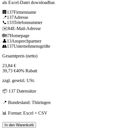
als Excel-Datei downloadbar.
🏢
137
Firmenname
📍
137
Adresse
📞
133
Telefonnummer
✉️
84
E-Mail-Adresse
🌐
87
Homepage
👤
13
Ansprechpartner
👥
137
Unternehmensgröße
Gesamtpreis (netto)
23,84
€
39,73
€
40% Rabatt
zzgl. gesetzl. USt.
📦
137
Datensätze
📍 Bundesland:
Thüringen
📊 Format: Excel + CSV
In den Warenkorb