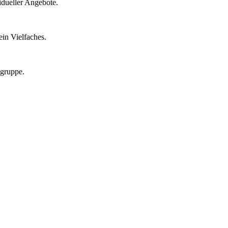
idueller Angebote.
in Vielfaches.
lgruppe.