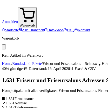
Anmelden
Warenkorb
Startseite
Alle Branchen
Data-Shop
FAQ
Kontakt
Warenkorb
Kein Artikel im Warenkorb
Home
/
Bundesland-Pakete
/
Friseur und Friseursalons
–
Schleswig-Hols
40% günstiger
📅 Datenstand:
16. April 2026
📊 Excel & CSV
1.631
Friseur und Friseursalons
Adressen
Komplettpaket mit allen verfügbaren
Friseur und Friseursalons
-Firme
🏢
1.631
Firmenname
📍
1.631
Adresse
📞
1.612
Telefonnummer