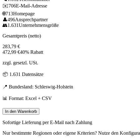
✉️
706
E-Mail-Adresse
🌐
713
Homepage
👤
496
Ansprechpartner
👥
1.631
Unternehmensgröße
Gesamtpreis (netto)
283,79
€
472,99
€
40% Rabatt
zzgl. gesetzl. USt.
📦
1.631
Datensätze
📍 Bundesland:
Schleswig-Holstein
📊 Format: Excel + CSV
In den Warenkorb
Sofortige Lieferung per E-Mail nach Zahlung
Nur bestimmte Regionen oder eigene Kriterien? Nutze den Konfigura