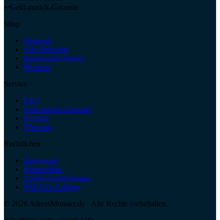
↩
Geld-zurück-Garantie
Shop
Startseite
Alle Branchen
Bundesland-Pakete
Preisliste
Service
FAQ
Geld-zurück-Garantie
Kontakt
Über uns
Rechtliches
Impressum
Datenschutz
Cookie-Einstellungen
DSGVO-Anfrage
©
2026
AdressMonster.de · Alle Rechte vorbehalten.