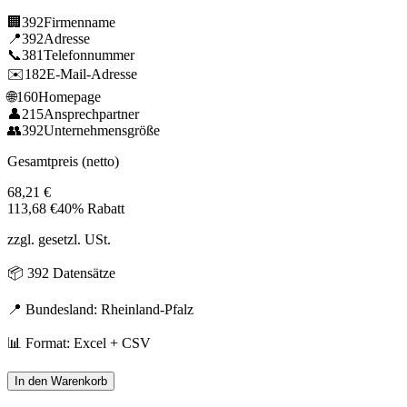
🏢
392
Firmenname
📍
392
Adresse
📞
381
Telefonnummer
✉️
182
E-Mail-Adresse
🌐
160
Homepage
👤
215
Ansprechpartner
👥
392
Unternehmensgröße
Gesamtpreis (netto)
68,21
€
113,68
€
40% Rabatt
zzgl. gesetzl. USt.
📦
392
Datensätze
📍 Bundesland:
Rheinland-Pfalz
📊 Format: Excel + CSV
In den Warenkorb