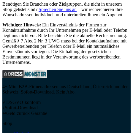
Benötigen Sie Branchen oder Zielgruppen, die nicht in unserem
Shop gelistet sind?
Sprechen Sie uns an
– wir recherchieren Ihre
Wunschadressen individuell und unterbreiten Ihnen ein Angebot.
Wichtiger Hinweis:
Ein Einverständnis der Firmen zur
Kontaktaufnahme durch Ihr Unternehmen per E-Mail oder Telefon
liegt uns nicht vor. Bitte beachten Sie die aktuelle Rechtsprechung:
Gemäß § 7 Abs. 2 Nr. 3 UWG muss bei der Kontaktaufnahme mit
Gewerbetreibenden per Telefon oder E-Mail ein mutmaßliches
Einverständnis vorliegen. Die Einhaltung der gesetzlichen
Bestimmungen liegt in der Verantwortung des werbetreibenden
Unternehmens.
4+ Mio. B2B-Firmenadressen aus Deutschland, Österreich und der
Schweiz. Sofort-Download. Kein Abo.
✓
DSGVO-konform
↓
Sofort-Download
↩
Geld-zurück-Garantie
Shop