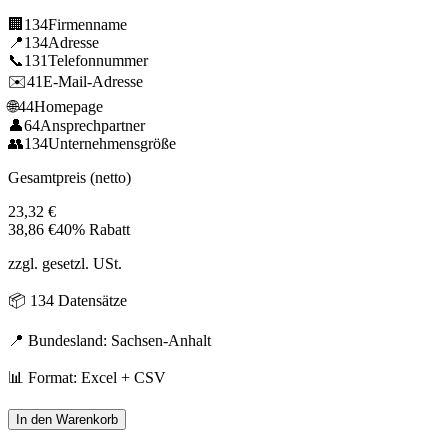
🏢
134
Firmenname
📍
134
Adresse
📞
131
Telefonnummer
✉️
41
E-Mail-Adresse
🌐
44
Homepage
👤
64
Ansprechpartner
👥
134
Unternehmensgröße
Gesamtpreis (netto)
23,32
€
38,86
€
40% Rabatt
zzgl. gesetzl. USt.
📦
134
Datensätze
📍 Bundesland:
Sachsen-Anhalt
📊 Format: Excel + CSV
In den Warenkorb