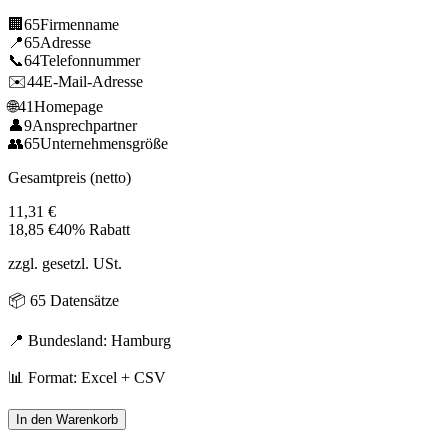
🏢
65
Firmenname
📍
65
Adresse
📞
64
Telefonnummer
✉️
44
E-Mail-Adresse
🌐
41
Homepage
👤
9
Ansprechpartner
👥
65
Unternehmensgröße
Gesamtpreis (netto)
11,31
€
18,85
€
40% Rabatt
zzgl. gesetzl. USt.
📦
65
Datensätze
📍 Bundesland:
Hamburg
📊 Format: Excel + CSV
In den Warenkorb