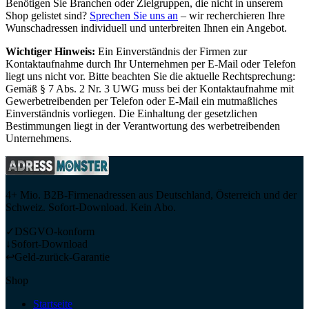
Benötigen Sie Branchen oder Zielgruppen, die nicht in unserem
Shop gelistet sind?
Sprechen Sie uns an
– wir recherchieren Ihre
Wunschadressen individuell und unterbreiten Ihnen ein Angebot.
Wichtiger Hinweis:
Ein Einverständnis der Firmen zur
Kontaktaufnahme durch Ihr Unternehmen per E-Mail oder Telefon
liegt uns nicht vor. Bitte beachten Sie die aktuelle Rechtsprechung:
Gemäß § 7 Abs. 2 Nr. 3 UWG muss bei der Kontaktaufnahme mit
Gewerbetreibenden per Telefon oder E-Mail ein mutmaßliches
Einverständnis vorliegen. Die Einhaltung der gesetzlichen
Bestimmungen liegt in der Verantwortung des werbetreibenden
Unternehmens.
4+ Mio. B2B-Firmenadressen aus Deutschland, Österreich und der
Schweiz. Sofort-Download. Kein Abo.
✓
DSGVO-konform
↓
Sofort-Download
↩
Geld-zurück-Garantie
Shop
Startseite