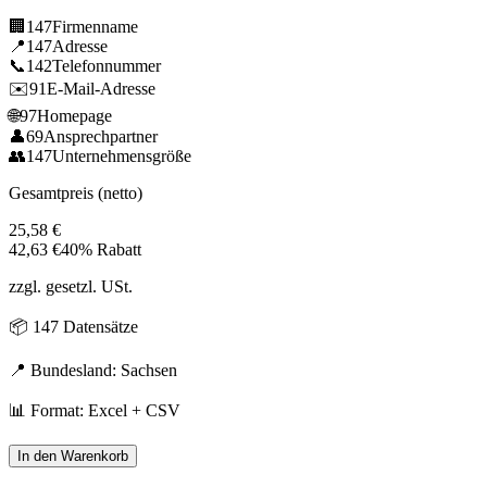
🏢
147
Firmenname
📍
147
Adresse
📞
142
Telefonnummer
✉️
91
E-Mail-Adresse
🌐
97
Homepage
👤
69
Ansprechpartner
👥
147
Unternehmensgröße
Gesamtpreis (netto)
25,58
€
42,63
€
40% Rabatt
zzgl. gesetzl. USt.
📦
147
Datensätze
📍 Bundesland:
Sachsen
📊 Format: Excel + CSV
In den Warenkorb