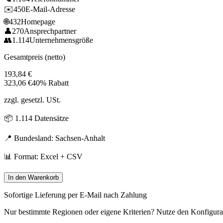
✉️
450
E-Mail-Adresse
🌐
432
Homepage
👤
270
Ansprechpartner
👥
1.114
Unternehmensgröße
Gesamtpreis (netto)
193,84
€
323,06
€
40% Rabatt
zzgl. gesetzl. USt.
📦
1.114
Datensätze
📍 Bundesland:
Sachsen-Anhalt
📊 Format: Excel + CSV
In den Warenkorb
Sofortige Lieferung per E-Mail nach Zahlung
Nur bestimmte Regionen oder eigene Kriterien? Nutze den Konfigura