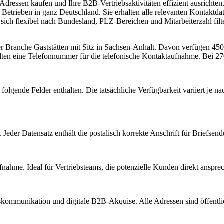
ressen kaufen und Ihre B2B-Vertriebsaktivitäten effizient ausrichten. 
Betrieben in ganz Deutschland. Sie erhalten alle relevanten Kontaktd
 sich flexibel nach Bundesland, PLZ-Bereichen und Mitarbeiterzahl filt
der Branche
Gaststätten
mit Sitz in
Sachsen-Anhalt
.
Davon verfügen 450 E
lten eine Telefonnummer für die telefonische Kontaktaufnahme.
Bei 270
folgende Felder enthalten. Die tatsächliche Verfügbarkeit variiert je
Jeder Datensatz enthält die postalisch korrekte Anschrift für Briefsen
nahme. Ideal für Vertriebsteams, die potenzielle Kunden direkt anspr
kommunikation und digitale B2B-Akquise. Alle Adressen sind öffent