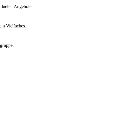
idueller Angebote.
in Vielfaches.
lgruppe.