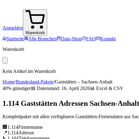
Anmelden
Warenkorb
Startseite
Alle Branchen
Data-Shop
FAQ
Kontakt
Warenkorb
Kein Artikel im Warenkorb
Home
/
Bundesland-Pakete
/
Gaststätten
–
Sachsen-Anhalt
40% günstiger
📅 Datenstand:
16. April 2026
📊 Excel & CSV
1.114
Gaststätten
Adressen
Sachsen-Anhal
Komplettpaket mit allen verfügbaren
Gaststätten
-Firmendaten aus
Sac
🏢
1.114
Firmenname
📍
1.114
Adresse
📞
1.104
Telefonnummer