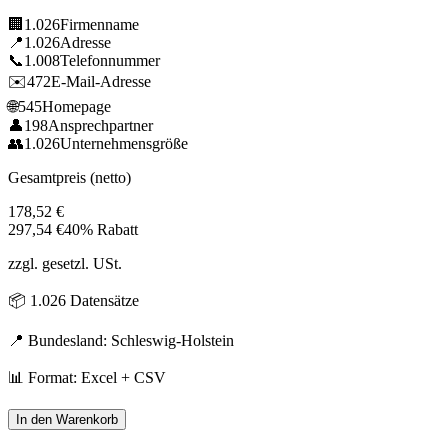
🏢
1.026
Firmenname
📍
1.026
Adresse
📞
1.008
Telefonnummer
✉️
472
E-Mail-Adresse
🌐
545
Homepage
👤
198
Ansprechpartner
👥
1.026
Unternehmensgröße
Gesamtpreis (netto)
178,52
€
297,54
€
40% Rabatt
zzgl. gesetzl. USt.
📦
1.026
Datensätze
📍 Bundesland:
Schleswig-Holstein
📊 Format: Excel + CSV
In den Warenkorb