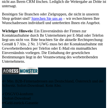
nicht aus Ihrem CRM löschen. Lediglich die Weitergabe an Dritte ist
untersagt.
Benötigen Sie Branchen oder Zielgruppen, die nicht in unserem
Shop gelistet sind?
Sprechen Sie uns an
– wir recherchieren Ihre
Wunschadressen individuell und unterbreiten Ihnen ein Angebot.
Wichtiger Hinweis:
Ein Einverständnis der Firmen zur
Kontaktaufnahme durch Ihr Unternehmen per E-Mail oder Telefon
liegt uns nicht vor. Bitte beachten Sie die aktuelle Rechtsprechung:
Gemäß § 7 Abs. 2 Nr. 3 UWG muss bei der Kontaktaufnahme mit
Gewerbetreibenden per Telefon oder E-Mail ein mutmaßliches
Einverständnis vorliegen. Die Einhaltung der gesetzlichen
Bestimmungen liegt in der Verantwortung des werbetreibenden
Unternehmens.
4+ Mio. B2B-Firmenadressen aus Deutschland, Österreich und der
Schweiz. Sofort-Download. Kein Abo.
✓
DSGVO-konform
↓
Sofort-Download
↩
Geld-zurück-Garantie