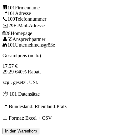
🏢
101
Firmenname
📍
101
Adresse
📞
100
Telefonnummer
✉️
29
E-Mail-Adresse
🌐
28
Homepage
👤
55
Ansprechpartner
👥
101
Unternehmensgröße
Gesamtpreis (netto)
17,57
€
29,29
€
40% Rabatt
zzgl. gesetzl. USt.
📦
101
Datensätze
📍 Bundesland:
Rheinland-Pfalz
📊 Format: Excel + CSV
In den Warenkorb