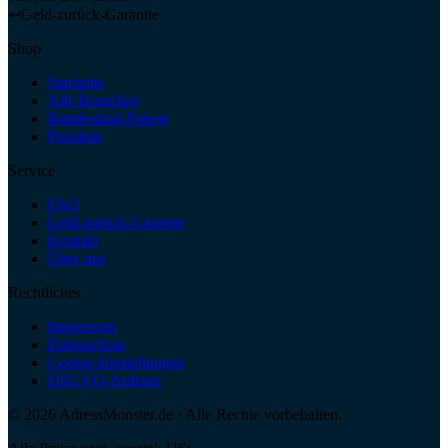
↩
Geld-zurück-Garantie
Shop
Startseite
Alle Branchen
Bundesland-Pakete
Preisliste
Service
FAQ
Geld-zurück-Garantie
Kontakt
Über uns
Rechtliches
Impressum
Datenschutz
Cookie-Einstellungen
DSGVO-Anfrage
©
2026
AdressMonster.de · Alle Rechte vorbehalten.