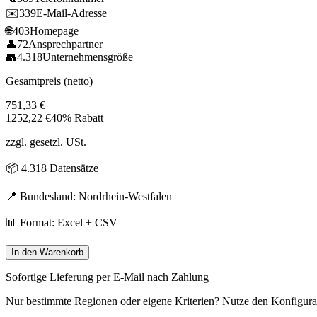
✉️
339
E-Mail-Adresse
🌐
403
Homepage
👤
72
Ansprechpartner
👥
4.318
Unternehmensgröße
Gesamtpreis (netto)
751,33
€
1252,22
€
40% Rabatt
zzgl. gesetzl. USt.
📦
4.318
Datensätze
📍 Bundesland:
Nordrhein-Westfalen
📊 Format: Excel + CSV
In den Warenkorb
Sofortige Lieferung per E-Mail nach Zahlung
Nur bestimmte Regionen oder eigene Kriterien? Nutze den Konfigura