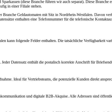
d Sparkassen (diese Branche führen wir auch separat). Diese Branche e
ig in einer Filiale stehen.
der Branche
Geldautomaten
mit Sitz in
Nordrhein-Westfalen
.
Davon verfü
tensätze enthalten eine Telefonnummer für die telefonische Kontakta
alen
kann folgende Felder enthalten. Die tatsächliche Verfügbarkeit var
Jeder Datensatz enthält die postalisch korrekte Anschrift für Briefsen
nahme. Ideal für Vertriebsteams, die potenzielle Kunden direkt anspr
kommunikation und digitale B2B-Akquise. Alle Adressen sind öffent