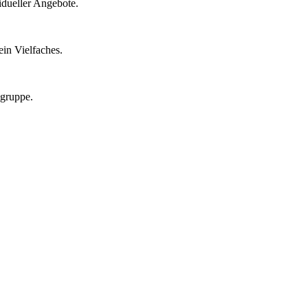
idueller Angebote.
in Vielfaches.
lgruppe.