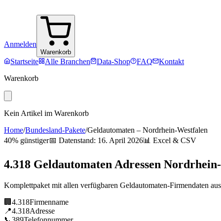
Anmelden
Warenkorb
Startseite
Alle Branchen
Data-Shop
FAQ
Kontakt
Warenkorb
Kein Artikel im Warenkorb
Home
/
Bundesland-Pakete
/
Geldautomaten
–
Nordrhein-Westfalen
40% günstiger
📅 Datenstand:
16. April 2026
📊 Excel & CSV
4.318
Geldautomaten
Adressen
Nordrhein-
Komplettpaket mit allen verfügbaren
Geldautomaten
-Firmendaten au
🏢
4.318
Firmenname
📍
4.318
Adresse
📞
389
Telefonnummer